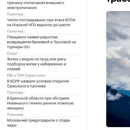
причину отключения внешнего
электропитания
Политика
Число пострадавших при атаке БПЛА
на Ильский НПЗ выросло до шести
Политика
Плющенко назвал радостью
возвращение Валиевой и Трусовой на
турниры ISU
Спорт
Жизнь с видом на пруд или реку:
подборка жилья у набережных и
пляжей
РБК и ПИК Серия плюс
В КСИР назвали условие открытия
Ормузского пролива
Политика
В Брянской области при обстреле
Новенького тяжело ранили пожилую
женщину
Политика
Москвичей предупредили о спаде
жары