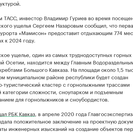
уктурой.
м ТАСС, инвестор Владимир Гуриев во время посеще
кого ущелья Сергеем Назаровым сообщил, что перв
курорта «Мамисон» предоставит отдыхающим 774 мес
х к 2024 году.
кое ущелье, один из самых труднодоступных горных
ой Осетии, находится между Главным Водораздельны
ребтами Большого Кавказа. На площади около 1,5 тыс.
ом муниципальном районе республики будет создан
о-туристический кластер с горнолыжными трассами
й категории сложности, сноупарком и подъемным
анием для горнолыжников и сноубордистов.
ал РБК Кавказ
, в апреле 2020 года Главгосэкспертиз
ыдала положительное заключение на проектную доку
аты инженерных изысканий на создание объектов пе