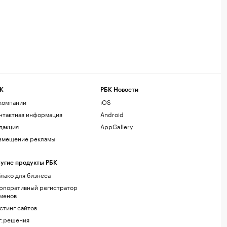
К
РБК Новости
компании
iOS
нтактная информация
Android
дакция
AppGallery
змещение рекламы
угие продукты РБК
лако для бизнеса
рпоративный регистратор
менов
стинг сайтов
г.решения