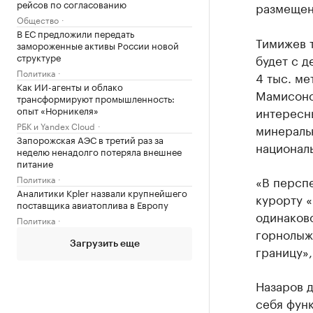
рейсов по согласованию
размещени
Общество
В ЕС предложили передать
Тимижев т
замороженные активы России новой
структуре
будет с д
Политика
4 тыс. ме
Как ИИ-агенты и облако
Мамисонск
трансформируют промышленность:
опыт «Норникеля»
интересн
РБК и Yandex Cloud
минераль
Запорожская АЭС в третий раз за
национал
неделю ненадолго потеряла внешнее
питание
Политика
«В персп
Аналитики Kpler назвали крупнейшего
курорту «
поставщика авиатоплива в Европу
одинаков
Политика
горнолыж
Загрузить еще
границу»,
Назаров д
себя фун