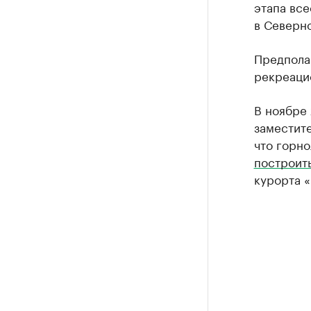
этапа вс
в Северн
Предпола
рекреаци
В ноябре 
заместите
что горн
построит
курорта «