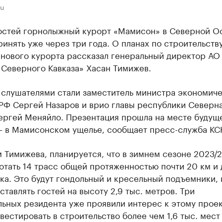
ru
остей горнолыжный курорт «Мамисон» в Северной О
инять уже через три года. О планах по строительству
 нового курорта рассказал генеральный директор АО
 Северного Кавказа» Хасан Тимижев.
 слушателями стали заместитель министра экономич
 РФ Сергей Назаров и врио главы республики Северн
ергей Меняйло. Презентация прошла на месте будущ
— в Мамисонском ущелье, сообщает пресс-служба КС
 Тимижева, планируется, что в зимнем сезоне 2023/
отать 14 трасс общей протяженностью почти 20 км и 
ка. Это будут гондольный и кресельный подъемники,
ставлять гостей на высоту 2,9 тыс. метров. Три
ьных резидента уже проявили интерес к этому проек
вестировать в строительство более чем 1,6 тыс. мест