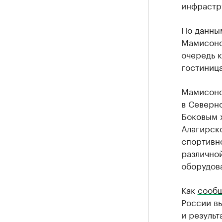
инфрастр
По данны
Мамисонс
очередь 
гостиница
Мамисонс
в Северн
Боковым х
Алагирск
спортивн
различно
оборудов
Как
сообщ
России в
и результ