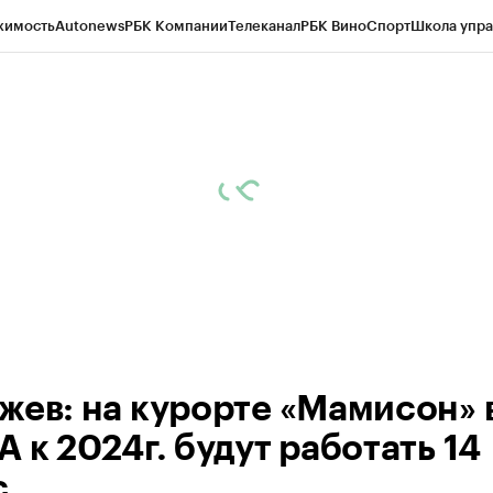
жимость
Autonews
РБК Компании
Телеканал
РБК Вино
Спорт
Школа упра
ипто
РБК Бизнес-среда
Дискуссионный клуб
Исследования
Кредитные 
Экономика
Бизнес
Технологии и медиа
Финансы
Рынок наличной валю
жев: на курорте «Мамисон» 
 к 2024г. будут работать 14
с