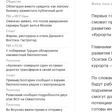
Общество
Фото: ncrc.
Облигации вместо кредита: как малому
бизнесу разместить публичный долг
Первых г
РБК и МСП Банк
Овечкин заявил, что после завершения
сможет пр
карьеры будет жить в Москве
развитию
Спорт
«Курорты
Фермы, рестораны и отели Дальнего
Востока. Гастрогид
РБК и РСХБ
Главными
У побережья Турции обнаружили
развития
неизвестный беспилотник
Осетия С
Политика
курорта 
«Арсенал» совершил один из самых
дорогих трансферов в своей истории
Спорт
По словам
Премьер Болгарии сообщил о взрыве
будут раб
беспилотника рядом с газопроводом
подъемни
Политика
Развожаев сообщил подробности двух
смогут до
атак ВСУ на Севастополь
потенциал
Политика
готовы ин
Во Внуково ввели прием и отправку