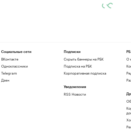
Социальные сети
Подписки
РБ
ВКонтакте
Скрыть баннеры на РБК
О 
Одноклассники
Подписка на РБК
Ко
Telegram
Корпоративная подписка
Ре
Дзен
Ра
Уведомления
RSS Новости
Др
Об
Ко
до
Хо
Ре