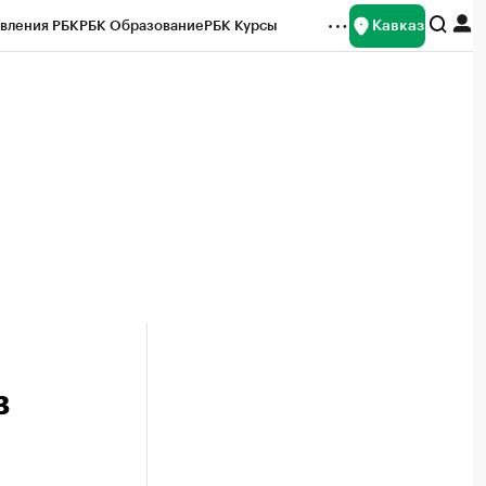
Кавказ
вления РБК
РБК Образование
РБК Курсы
рейтинги
Франшизы
Газета
Спецпроекты СПб
ты
в