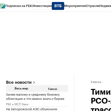
Подписка на РБК
Инвестиции
Мероприятия
Отрасли
Недви
РБК Life
Тренды
Визионеры
Национальные проекты
Город
Стиль
Кр
Конференции СПб
Спецпроекты
Проверка контрагентов
Политика
Кавказ
Все новости
Кавказ
Весь мир
Тими
Зачем малому и среднему бизнесу
облигации и что важно знать о бирже
РСО-А
РБК и МСП Банк
На Запорожской АЭС объяснили
трас