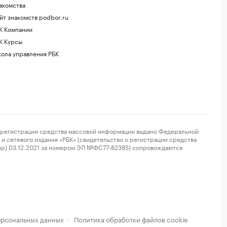
акомства
йт знакомств podbor.ru
К Компании
К Курсы
ола управления РБК
регистрации средства массовой информации выдано Федеральной
и сетевого издания «РБК» (свидетельство о регистрации средства
ор) 03.12.2021 за номером ЭЛ №ФС77-82385) сопровождаются
ерсональных данных
Политика обработки файлов cookie
·