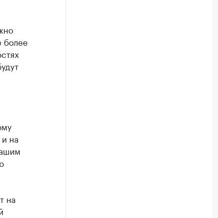
жно
е более
остях
будут
ому
 и на
нашим
ю
т на
й