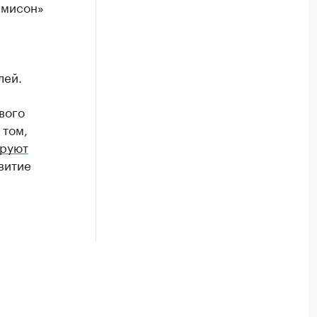
амисон»
лей.
вого
 том,
руют
витие