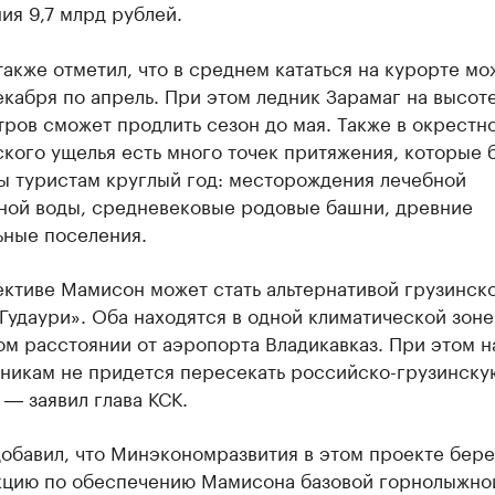
я 9,7 млрд рублей.
акже отметил, что в среднем кататься на курорте мо
екабря по апрель. При этом ледник Зарамаг на высот
тров сможет продлить сезон до мая. Также в окрестн
ого ущелья есть много точек притяжения, которые 
ы туристам круглый год: месторождения лечебной
ной воды, средневековые родовые башни, древние
ьные поселения.
ективе Мамисон может стать альтернативой грузинск
Гудаури». Оба находятся в одной климатической зоне
ом расстоянии от аэропорта Владикавказ. При этом 
никам не придется пересекать российско-грузинску
 ― заявил глава КСК.
обавил, что Минэкономразвития в этом проекте бере
кцию по обеспечению Мамисона базовой горнолыжно