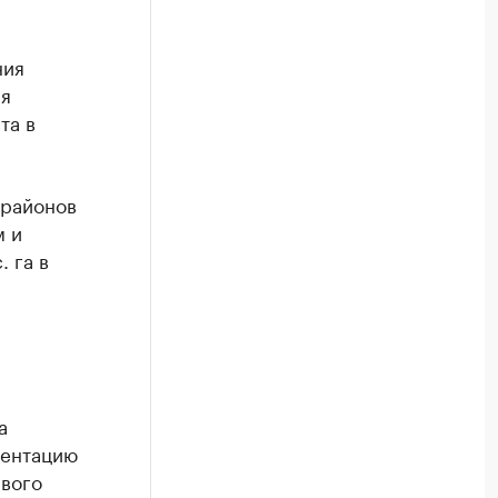
ния
ая
та в
 районов
м и
 га в
а
ментацию
рвого