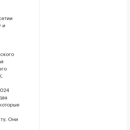
сетии
 и
еского
ая
его
К.
2024
два
 которые
ту. Они