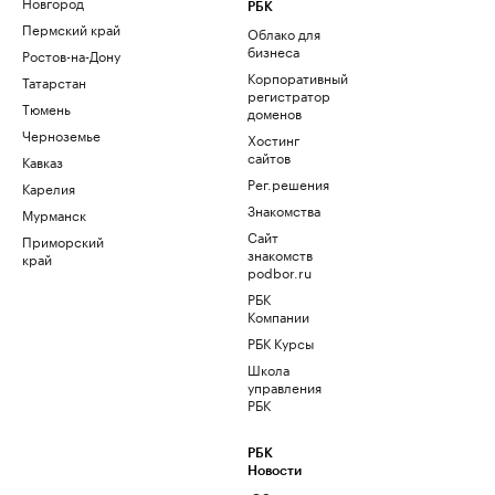
Новгород
РБК
Пермский край
Облако для
бизнеса
Ростов-на-Дону
Корпоративный
Татарстан
регистратор
Тюмень
доменов
Черноземье
Хостинг
сайтов
Кавказ
Рег.решения
Карелия
Знакомства
Мурманск
Сайт
Приморский
знакомств
край
podbor.ru
РБК
Компании
РБК Курсы
Школа
управления
РБК
РБК
Новости