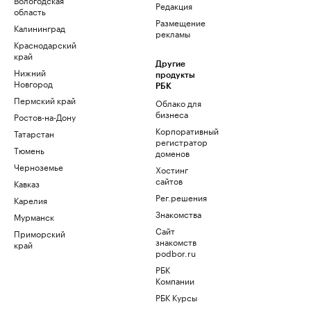
Редакция
область
Размещение
Калининград
рекламы
Краснодарский
край
Другие
Нижний
продукты
Новгород
РБК
Пермский край
Облако для
бизнеса
Ростов-на-Дону
Корпоративный
Татарстан
регистратор
Тюмень
доменов
Черноземье
Хостинг
сайтов
Кавказ
Рег.решения
Карелия
Знакомства
Мурманск
Сайт
Приморский
знакомств
край
podbor.ru
РБК
Компании
РБК Курсы