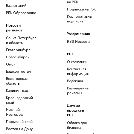
на РБК
База знаний
Подписка на РБК
РБК Образование
Корпоративная
подписка
Новости
регионов
Уведомления
Санкт-Петербург
RSS Новости
и область
Екатеринбург
РБК
Новосибирск
О компании
Омск
Контактная
Башкортостан
информация
Вологодская
Редакция
область
Размещение
Калининград
рекламы
Краснодарский
край
Другие
Нижний
продукты
Новгород
РБК
Пермский край
Облако для
бизнеса
Ростов-на-Дону