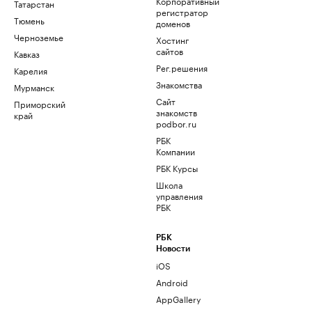
Корпоративный
Татарстан
регистратор
Тюмень
доменов
Черноземье
Хостинг
сайтов
Кавказ
Рег.решения
Карелия
Знакомства
Мурманск
Сайт
Приморский
знакомств
край
podbor.ru
РБК
Компании
РБК Курсы
Школа
управления
РБК
РБК
Новости
iOS
Android
AppGallery