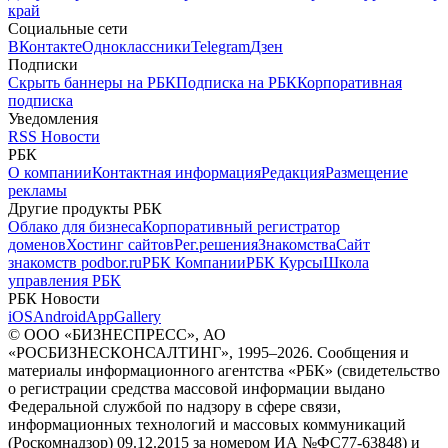
край
Социальные сети
ВКонтакте
Одноклассники
Telegram
Дзен
Подписки
Скрыть баннеры на РБК
Подписка на РБК
Корпоративная
подписка
Уведомления
RSS Новости
РБК
О компании
Контактная информация
Редакция
Размещение
рекламы
Другие продукты РБК
Облако для бизнеса
Корпоративный регистратор
доменов
Хостинг сайтов
Рег.решения
Знакомства
Сайт
знакомств podbor.ru
РБК Компании
РБК Курсы
Школа
управления РБК
РБК Новости
iOS
Android
AppGallery
© ООО «БИЗНЕСПРЕСС», АО
«РОСБИЗНЕСКОНСАЛТИНГ», 1995–2026. Сообщения и
материалы информационного агентства «РБК» (свидетельство
о регистрации средства массовой информации выдано
Федеральной службой по надзору в сфере связи,
информационных технологий и массовых коммуникаций
(Роскомнадзор) 09.12.2015 за номером ИА №ФС77-63848) и