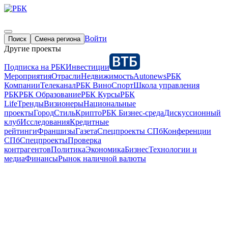
Войти
Поиск
Смена региона
Другие проекты
Подписка на РБК
Инвестиции
Мероприятия
Отрасли
Недвижимость
Autonews
РБК
Компании
Телеканал
РБК Вино
Спорт
Школа управления
РБК
РБК Образование
РБК Курсы
РБК
Life
Тренды
Визионеры
Национальные
проекты
Город
Стиль
Крипто
РБК Бизнес-среда
Дискуссионный
клуб
Исследования
Кредитные
рейтинги
Франшизы
Газета
Спецпроекты СПб
Конференции
СПб
Спецпроекты
Проверка
контрагентов
Политика
Экономика
Бизнес
Технологии и
медиа
Финансы
Рынок наличной валюты