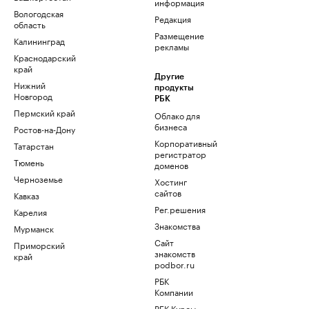
информация
Вологодская
Редакция
область
Размещение
Калининград
рекламы
Краснодарский
край
Другие
Нижний
продукты
Новгород
РБК
Пермский край
Облако для
бизнеса
Ростов-на-Дону
Корпоративный
Татарстан
регистратор
Тюмень
доменов
Черноземье
Хостинг
сайтов
Кавказ
Рег.решения
Карелия
Знакомства
Мурманск
Сайт
Приморский
знакомств
край
podbor.ru
РБК
Компании
РБК Курсы