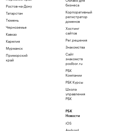
бизнеса
Ростов-на-Дону
Корпоративный
Татарстан
регистратор
Тюмень
доменов
Черноземье
Хостинг
сайтов
Кавказ
Рег.решения
Карелия
Знакомства
Мурманск
Сайт
Приморский
знакомств
край
podbor.ru
РБК
Компании
РБК Курсы
Школа
управления
РБК
РБК
Новости
iOS
Android