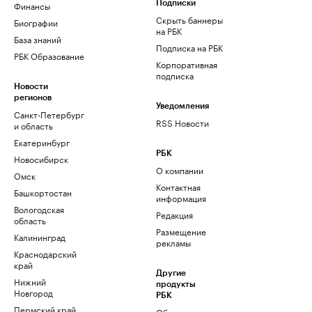
Финансы
Подписки
Скрыть баннеры
Биографии
на РБК
База знаний
Подписка на РБК
РБК Образование
Корпоративная
подписка
Новости
регионов
Уведомления
Санкт-Петербург
RSS Новости
и область
Екатеринбург
РБК
Новосибирск
О компании
Омск
Контактная
Башкортостан
информация
Вологодская
Редакция
область
Размещение
Калининград
рекламы
Краснодарский
край
Другие
Нижний
продукты
Новгород
РБК
Пермский край
Облако для