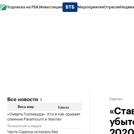
Подписка на РБК
Инвестиции
Мероприятия
Отрасли
Недви
РБК Life
Тренды
Визионеры
Национальные проекты
Город
Стиль
Кр
Конференции СПб
Спецпроекты
Проверка контрагентов
Политика
Кавказ
Все новости
Кавказ
Весь мир
«Ста
«Смерть Голливуда». Кто и как срывает
слияние Paramount и Warner
убыт
Технологии и медиа
Часть Одессы осталась без
2020