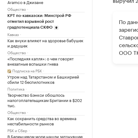
выручил 2
Aramco в Джизане
Общество
КРТ по-кавказски: Минстрой РФ
По дан
отметил взрывной рост
зареги
градпотенциала СКФО
Кавказ
Ставро
Как внуки влияют на здоровье бабушек
сельск
и дедушек
ООО ТК
Общество
«Последняя капля»: о чем говорят
внезапные вспышки гнева
Подписка на РБК
Утром над Татарстаном и Башкирией
сбили 12 беспилотников
Политика
Творчество Бэнкси обошлось
налогоплательщикам Британии в $202
тыс.
Общество
Как сохранить средства во времена
нестабильности рынков
РБК и Сбер
В Баренцевом море нашли затонувшее