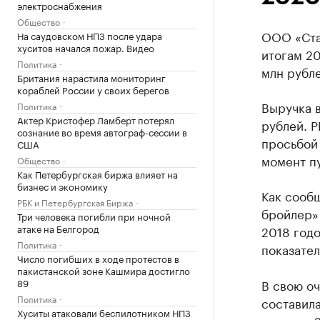
электроснабжения
Общество
ООО «Ста
На саудовском НПЗ после удара
хуситов начался пожар. Видео
итогам 20
Политика
млн рубле
Британия нарастила мониторинг
кораблей России у своих берегов
Выручка в
Политика
Актер Кристофер Ламберт потерял
рублей. Р
сознание во время автограф-сессии в
просьбой
США
момент п
Общество
Как Петербургская биржа влияет на
бизнес и экономику
Как сооб
РБК и Петербургская Биржа
бройлер»
Три человека погибли при ночной
атаке на Белгород
2018 годо
Политика
показател
Число погибших в ходе протестов в
пакистанской зоне Кашмира достигло
89
В свою оч
Политика
составила
Хуситы атаковали беспилотником НПЗ