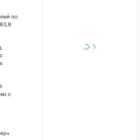
лей по
83,8
д
с
а
й
ию с
лер»