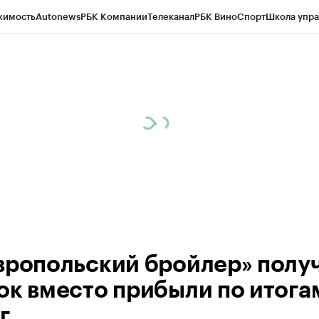
жимость
Autonews
РБК Компании
Телеканал
РБК Вино
Спорт
Школа упра
ипто
РБК Бизнес-среда
Дискуссионный клуб
Исследования
Кредитные 
Экономика
Бизнес
Технологии и медиа
Финансы
Рынок наличной валю
вропольский бройлер» полу
ок вместо прибыли по итога
г.