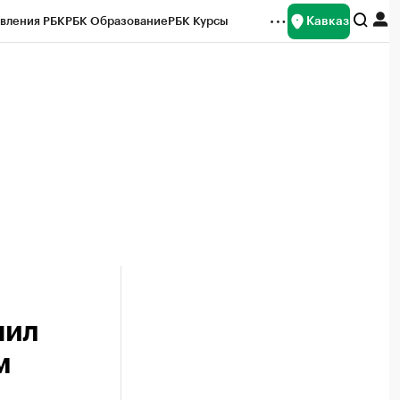
Кавказ
вления РБК
РБК Образование
РБК Курсы
рейтинги
Франшизы
Газета
Спецпроекты СПб
ты
чил
м