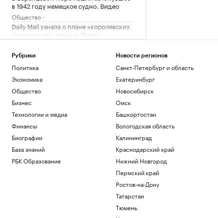
в 1942 году немецкое судно. Видео
Общество
Daily Mail узнала о плане «королевских
похорон» экс-принца Эндрю
Политика
Эксперт «Альфа-Денег» рассказала,
Рубрики
Новости регионов
стоит ли брать кредит на отпуск
Политика
Санкт-Петербург и область
Инвестиции
Экономика
Екатеринбург
Миллиардеры скупают и строят
Общество
Новосибирск
бункеры. Чего они боятся и куда хотят
бежать
Бизнес
Омск
Подписка на РБК
Технологии и медиа
Башкортостан
В Иране впервые за пять месяцев
Финансы
Вологодская область
показали кадры с Моджтабой Хаменеи.
Видео
Биографии
Калининград
Политика
База знаний
Краснодарский край
РБК Образование
Нижний Новгород
Загрузить еще
Пермский край
Ростов-на-Дону
Татарстан
Тюмень