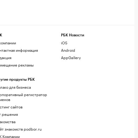
К
РБК Новости
компании
iOS
нтактная информация
Android
дакция
AppGallery
змещение рекламы
угие продукты РБК
лако для бизнеса
рпоративный регистратор
менов
стинг сайтов
г.решения
акомства
йт знакомств podbor.ru
К Компании