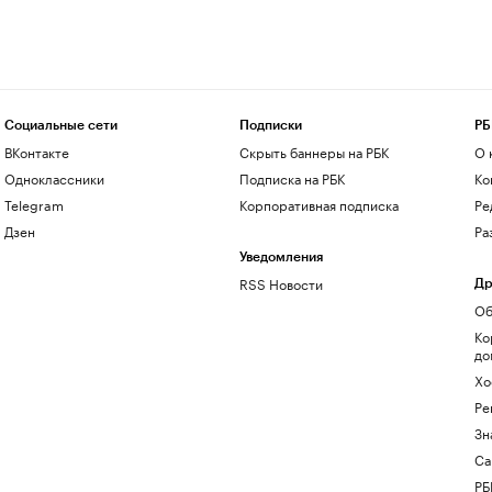
Социальные сети
Подписки
РБ
ВКонтакте
Скрыть баннеры на РБК
О 
Одноклассники
Подписка на РБК
Ко
Telegram
Корпоративная подписка
Ре
Дзен
Ра
Уведомления
RSS Новости
Др
Об
Ко
до
Хо
Ре
Зн
Са
РБ