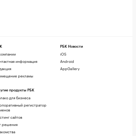
К
РБК Новости
компании
iOS
нтактная информация
Android
дакция
AppGallery
змещение рекламы
угие продукты РБК
лако для бизнеса
рпоративный регистратор
менов
стинг сайтов
г.решения
акомства