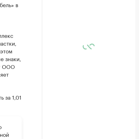
бель» в
плекс
частки,
 этом
е знаки,
 у ООО
ляет
 за 1,01
о
вной