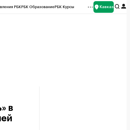
Кавказ
вления РБК
РБК Образование
РБК Курсы
рейтинги
Франшизы
Газета
Спецпроекты СПб
ты
» в
лей