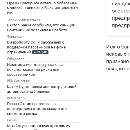
вид де
OpenAI раскрыла детали о побеге ИИ-
моделей. Какие еще были инциденты с
электр
ИИ
предпри
Технологии и медиа
предпр
В Ozon Банке сообщили, что санкции
Британии не повлияли на работу
Финансы
В аэропорту Сочи рассказали о
Иск о бан
поддержке пассажиров на фоне
ограничений
исковых 
РАДИО
Общество
признано 
Изъятие земельного участка за
находится
неиспользование: риски для
собственников
РБК Компании
Каким будет новый эпицентр деловой
активности на Ходынке
РБК и Stone
Глава «Эксмо» рассказал о
последствиях атак на склады для
книжного рынка
Бизнес
Китайскую шпионскую программу