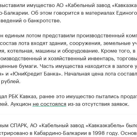
выставили имущество АО «Кабельный завод «Кавказка
-Балкарии. Об этом говорится в материалах Единого
ведений о банкротстве.
он единым лотом представили производственный ком
 состав лота входят здания, сооружения, земельные у
я, котельная, машины и оборудование. Кроме того, в
оизводственный и хозяйственный инвентарь, торговы
ценные бумаги. Часть имущества находится в залоге
» и «ЮниКредит Банка». Начальная цена лота состав
 рублей.
ал РБК Кавказ, ранее это имущество пытались продать
лей. Аукцион
не состоялся
из-за отсутствия заявок.
ным СПАРК, АО «Кабельный завод «Кавказкабель» был
стрировано в Кабардино-Балкарии в 1998 году. Осно