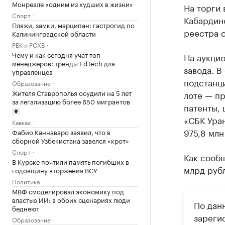
Монреале «одним из худших в жизни»
На торги 
Спорт
Кабардино
Пляжи, замки, марципан: гастрогид по
реестра с
Калининградской области
РБК и РСХБ
Чему и как сегодня учат топ-
На аукци
менеджеров: тренды EdTech для
завода. В
управленцев
подстанци
Образование
Жителя Ставрополья осудили на 5 лет
лоте — пр
за легализацию более 650 мигрантов
патенты, 
«СБК Уран
Кавказ
975,8 млн
Фабио Каннаваро заявил, что в
сборной Узбекистана завелся «крот»
Спорт
Как сообщ
В Курске почтили память погибших в
млрд руб
годовщину вторжения ВСУ
Политика
МВФ смоделировал экономику под
властью ИИ: в обоих сценариях люди
По дан
беднеют
зареги
Образование