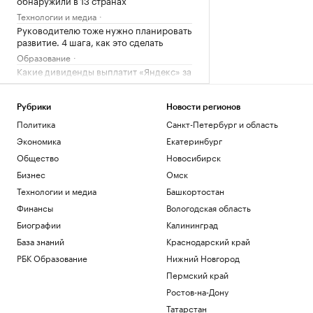
обнаружили в 13 странах
Технологии и медиа
Руководителю тоже нужно планировать
развитие. 4 шага, как это сделать
Образование
Какие дивиденды выплатит «Яндекс» за
первое полугодие
Инвестиции
Рубрики
Новости регионов
«Спартак» купил косовского форварда
Политика
Санкт-Петербург и область
Даку вопреки протестам фанатов
Спорт
Экономика
Екатеринбург
Почему трагедии не останавливают
Общество
Новосибирск
альпинистов от похода в горы
Бизнес
Омск
Стиль
Технологии и медиа
Башкортостан
Трамп рассказал спонсорам, кого надо
избрать президентом США
Финансы
Вологодская область
Политика
Биографии
Калининград
База знаний
Краснодарский край
Загрузить еще
РБК Образование
Нижний Новгород
Пермский край
Ростов-на-Дону
Татарстан