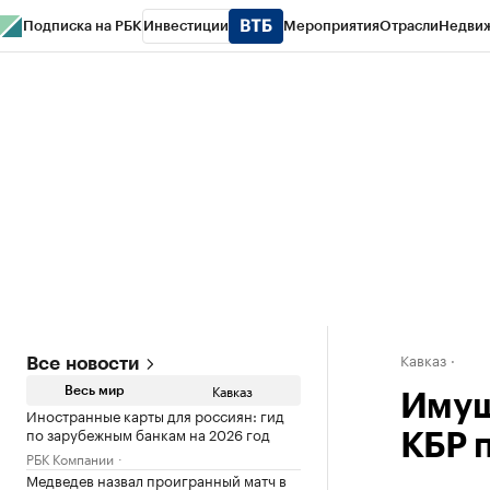
Подписка на РБК
Инвестиции
Мероприятия
Отрасли
Недви
РБК Life
Тренды
Визионеры
Национальные проекты
Город
Стиль
Кр
Конференции СПб
Спецпроекты
Проверка контрагентов
Политика
Кавказ
Все новости
Кавказ
Весь мир
Имущ
Иностранные карты для россиян: гид
по зарубежным банкам на 2026 год
КБР 
РБК Компании
Медведев назвал проигранный матч в