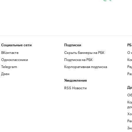
Социальные сети
Подписки
РБ
ВКонтакте
Скрыть баннеры на РБК
О 
Одноклассники
Подписка на РБК
Ко
Telegram
Корпоративная подписка
Ре
Дзен
Ра
Уведомления
RSS Новости
Др
Об
Ко
до
Хо
Ре
Зн