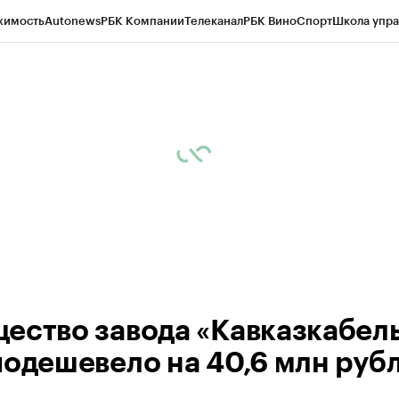
жимость
Autonews
РБК Компании
Телеканал
РБК Вино
Спорт
Школа упра
ипто
РБК Бизнес-среда
Дискуссионный клуб
Исследования
Кредитные 
Экономика
Бизнес
Технологии и медиа
Финансы
Рынок наличной валю
ество завода «Кавказкабель
подешевело на 40,6 млн руб