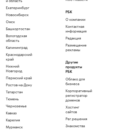
и область
Екатеринбург
РБК
Новосибирск
О компании
Омск
Контактная
Башкортостан
информация
Вологодская
Редакция
область
Размещение
Калининград
рекламы
Краснодарский
край
Другие
Нижний
продукты
Новгород
РБК
Пермский край
Облако для
бизнеса
Ростов-на-Дону
Корпоративный
Татарстан
регистратор
Тюмень
доменов
Черноземье
Хостинг
сайтов
Кавказ
Рег.решения
Карелия
Знакомства
Мурманск