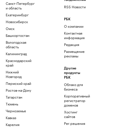
Санкт-Петербург
RSS Новости
и область
Екатеринбург
РБК
Новосибирск
О компании
Омск
Контактная
Башкортостан
информация
Вологодская
Редакция
область
Размещение
Калининград
рекламы
Краснодарский
край
Другие
Нижний
продукты
Новгород
РБК
Пермский край
Облако для
бизнеса
Ростов-на-Дону
Корпоративный
Татарстан
регистратор
Тюмень
доменов
Черноземье
Хостинг
сайтов
Кавказ
Рег.решения
Карелия