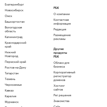
Екатеринбург
РБК
Новосибирск
О компании
Омск
Контактная
Башкортостан
информация
Вологодская
Редакция
область
Размещение
Калининград
рекламы
Краснодарский
край
Другие
Нижний
продукты
Новгород
РБК
Пермский край
Облако для
бизнеса
Ростов-на-Дону
Корпоративный
Татарстан
регистратор
Тюмень
доменов
Черноземье
Хостинг
сайтов
Кавказ
Рег.решения
Карелия
Знакомства
Мурманск
Сайт