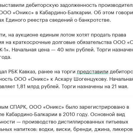
 выставили дебиторскую задолженность производител
 ООО «Оникс» в Кабардино-Балкарии. Об этом говори
х Единого реестра сведений о банкротстве.
ти, на аукционе единым лотом хотят продать права
ия на краткосрочные долговые обязательства ООО «О
1». Начальная цена — 40 млн рублей. Торги назначен
года.
ал РБК Кавказ, ранее на торги
представили
дебитор
ность ООО «Оникс» к Аскару Шогенцукову. Начальна
авляет 1,81 млрд рублей. Торги назначены на 21 мая.
ным СПАРК, ООО «Оникс» было зарегистрировано в
ле Кабардино-Балкарии в 2010 году. Основной вид
ьности — производство дистиллированных питьевых
ьных напитков: водки, виски, бренди, джина, ликеров