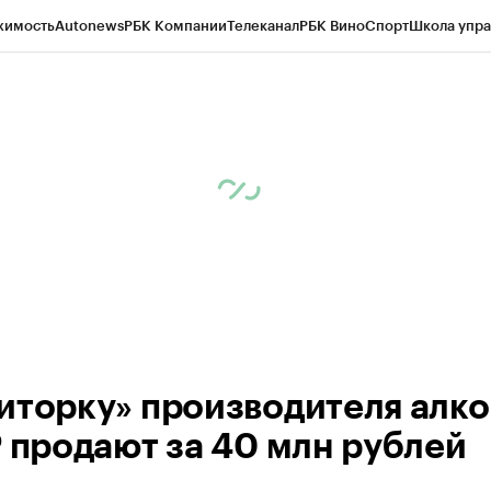
жимость
Autonews
РБК Компании
Телеканал
РБК Вино
Спорт
Школа упра
ипто
РБК Бизнес-среда
Дискуссионный клуб
Исследования
Кредитные 
Экономика
Бизнес
Технологии и медиа
Финансы
Рынок наличной валю
иторку» производителя алко
Р продают за 40 млн рублей