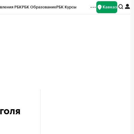
Кавказ
вления РБК
РБК Образование
РБК Курсы
рейтинги
Франшизы
Газета
Спецпроекты СПб
ты
голя