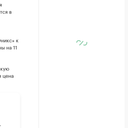
я
тся в
никс» к
ы на 11
скую
я цена
.