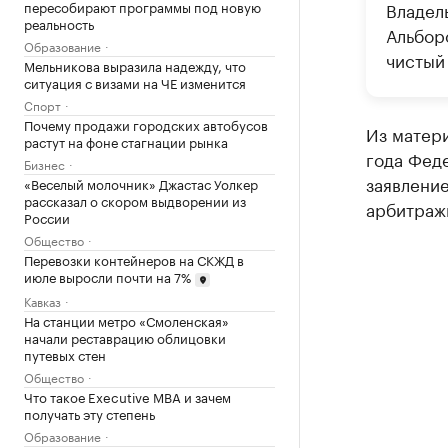
пересобирают программы под новую
Владел
реальность
Альборо
Образование
чистый 
Мельникова выразила надежду, что
ситуация с визами на ЧЕ изменится
Спорт
Почему продажи городских автобусов
Из матери
растут на фоне стагнации рынка
года Феде
Бизнес
заявлени
«Веселый молочник» Джастас Уолкер
рассказал о скором выдворении из
арбитраж
России
Общество
Перевозки контейнеров на СКЖД в
июле выросли почти на 7%
Кавказ
На станции метро «Смоленская»
начали реставрацию облицовки
путевых стен
Общество
Что такое Executive MBA и зачем
получать эту степень
Образование