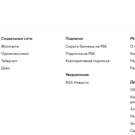
Социальные сети
Подписки
РБ
ВКонтакте
Скрыть баннеры на РБК
О 
Одноклассники
Подписка на РБК
Ко
Telegram
Корпоративная подписка
Ре
Дзен
Ра
Уведомления
RSS Новости
Др
Об
Ко
до
Хо
Ре
Зн
Са