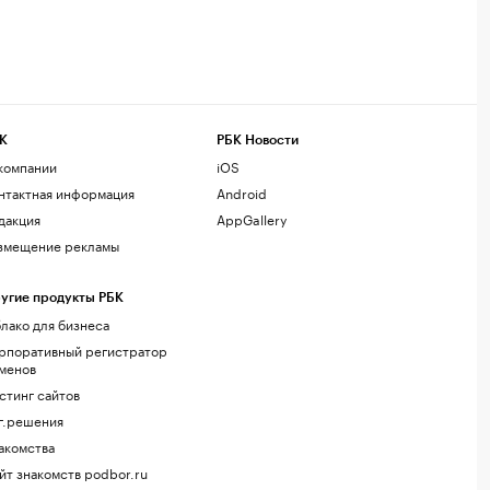
К
РБК Новости
компании
iOS
нтактная информация
Android
дакция
AppGallery
змещение рекламы
угие продукты РБК
лако для бизнеса
рпоративный регистратор
менов
стинг сайтов
г.решения
акомства
йт знакомств podbor.ru