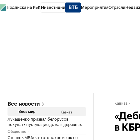
Подписка на РБК
Инвестиции
Мероприятия
Отрасли
Недви
РБК Life
Тренды
Визионеры
Национальные проекты
Город
Стиль
Кр
Конференции СПб
Спецпроекты
Проверка контрагентов
Политика
Кавказ
Все новости
Кавказ
Весь мир
«Деб
Лукашенко призвал белорусов
покупать пустующие дома в деревнях
в КБ
Общество
Степень MBA: что это такое и как ее