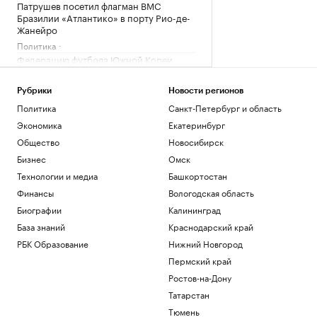
Патрушев посетил флагман ВМС
Бразилии «Атлантико» в порту Рио-де-
Жанейро
Политика
Федерацию футбола Южной Кореи
обвинили в оплате интимных услуг для
судей
Рубрики
Новости регионов
Спорт
Политика
Санкт-Петербург и область
Reuters сообщил о поставках топлива
из Южной Кореи в Россию
Экономика
Екатеринбург
Экономика
Общество
Новосибирск
Энди Джасси против бюрократии. Как
Бизнес
Омск
новый CEO устроил перестройку в
Технологии и медиа
Башкортостан
Amazon
Финансы
Вологодская область
Образование
Трамп заявил, что может стать
Биографии
Калининград
последним президентом-
База знаний
Краснодарский край
республиканцем в США
РБК Образование
Нижний Новгород
Политика
Пермский край
Загрузить еще
Ростов-на-Дону
Татарстан
Тюмень