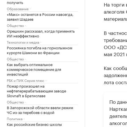
получить
На торги
Образование
алкоголя
«Макс» останется в России навсегда,
материала
заявил Шадаев
Общество
Орешкин рассказал, когда применять
В частнос
ИИ неэффективно
требован
Технологии и медиа
ООО «ДСК-
Россиянка погибла на горнолыжном
курорте Шамони во Франции
мая 2021 
Общество
Как выбрать оптимальное
Как сообщ
коммерческое помещение для
инвестиций
задолжен
РБК и ПИК Серия плюс
лота сост
Пожар произошел на
нефтеперерабатывающем заводе
Slovnaft в Братиславе
По дан
Общество
В Запорожской области ввели режим
Нартка
ЧС из-за перебоев с водой
деятел
Политика
алкогол
Как российские бизнес-школы