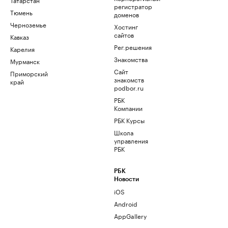
регистратор
Тюмень
доменов
Черноземье
Хостинг
сайтов
Кавказ
Рег.решения
Карелия
Знакомства
Мурманск
Сайт
Приморский
знакомств
край
podbor.ru
РБК
Компании
РБК Курсы
Школа
управления
РБК
РБК
Новости
iOS
Android
AppGallery