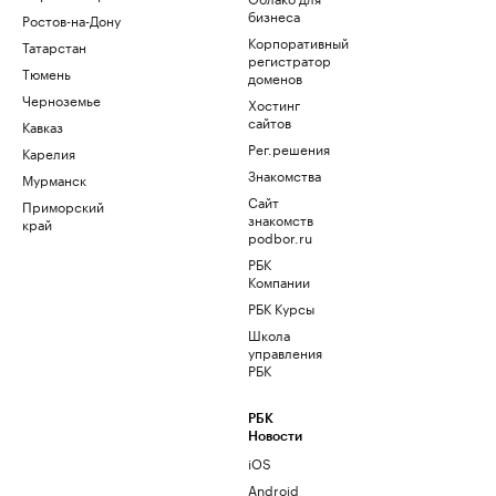
бизнеса
Ростов-на-Дону
Корпоративный
Татарстан
регистратор
Тюмень
доменов
Черноземье
Хостинг
сайтов
Кавказ
Рег.решения
Карелия
Знакомства
Мурманск
Сайт
Приморский
знакомств
край
podbor.ru
РБК
Компании
РБК Курсы
Школа
управления
РБК
РБК
Новости
iOS
Android