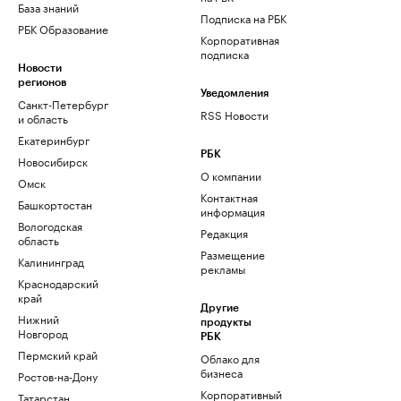
База знаний
Подписка на РБК
РБК Образование
Корпоративная
подписка
Новости
регионов
Уведомления
Санкт-Петербург
RSS Новости
и область
Екатеринбург
РБК
Новосибирск
О компании
Омск
Контактная
Башкортостан
информация
Вологодская
Редакция
область
Размещение
Калининград
рекламы
Краснодарский
край
Другие
Нижний
продукты
Новгород
РБК
Пермский край
Облако для
бизнеса
Ростов-на-Дону
Корпоративный
Татарстан