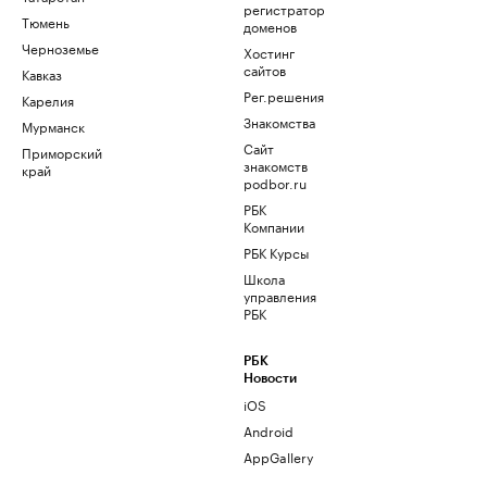
регистратор
Тюмень
доменов
Черноземье
Хостинг
сайтов
Кавказ
Рег.решения
Карелия
Знакомства
Мурманск
Сайт
Приморский
знакомств
край
podbor.ru
РБК
Компании
РБК Курсы
Школа
управления
РБК
РБК
Новости
iOS
Android
AppGallery