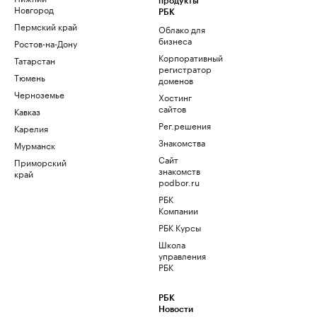
продукты
Новгород
РБК
Пермский край
Облако для
бизнеса
Ростов-на-Дону
Корпоративный
Татарстан
регистратор
Тюмень
доменов
Черноземье
Хостинг
сайтов
Кавказ
Рег.решения
Карелия
Знакомства
Мурманск
Сайт
Приморский
знакомств
край
podbor.ru
РБК
Компании
РБК Курсы
Школа
управления
РБК
РБК
Новости