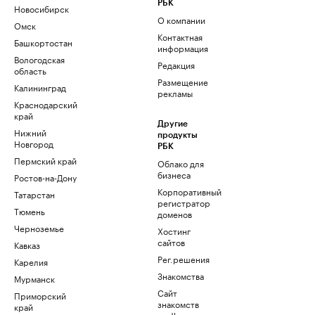
РБК
Новосибирск
О компании
Омск
Контактная
Башкортостан
информация
Вологодская
Редакция
область
Размещение
Калининград
рекламы
Краснодарский
край
Другие
Нижний
продукты
Новгород
РБК
Пермский край
Облако для
бизнеса
Ростов-на-Дону
Корпоративный
Татарстан
регистратор
Тюмень
доменов
Черноземье
Хостинг
сайтов
Кавказ
Рег.решения
Карелия
Знакомства
Мурманск
Сайт
Приморский
знакомств
край
podbor.ru