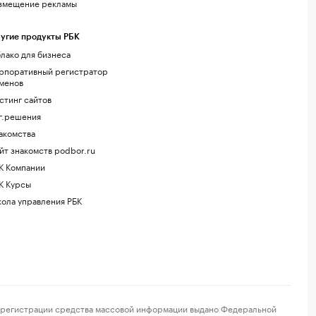
змещение рекламы
угие продукты РБК
лако для бизнеса
рпоративный регистратор
менов
стинг сайтов
г.решения
акомства
йт знакомств podbor.ru
К Компании
К Курсы
ола управления РБК
регистрации средства массовой информации выдано Федеральной