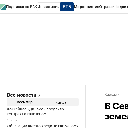
Подписка на РБК
Инвестиции
Мероприятия
Отрасли
Недви
РБК Life
Тренды
Визионеры
Национальные проекты
Город
Стиль
Кр
Конференции СПб
Спецпроекты
Проверка контрагентов
Политика
Кавказ
Все новости
Кавказ
Весь мир
В Се
Хоккейное «Динамо» продлило
контракт с капитаном
земе
Спорт
Облигации вместо кредита: как малому