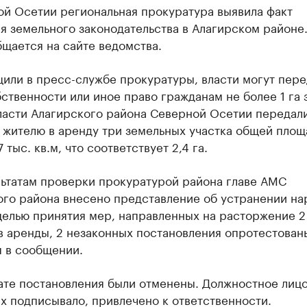
ой Осетии региональная прокуратура выявила факт
я земельного законодательства в Алагирском районе
щается на сайте ведомства.
или в пресс-службе прокуратуры, власти могут пере
ственности или иное право гражданам не более 1 га 
ласти Алагирского района Северной Осетии передал
 жителю в аренду три земельных участка общей пло
 тыс. кв.м, что соответствует 2,4 га.
льтатам проверки прокуратурой района главе АМС
ого района внесено представление об устранении н
целью принятия мер, направленных на расторжение 2
в аренды, 2 незаконных постановления опротестован
я в сообщении.
ате постановления были отменены. Должностное лицо
х подписывало, привлечено к ответственности.