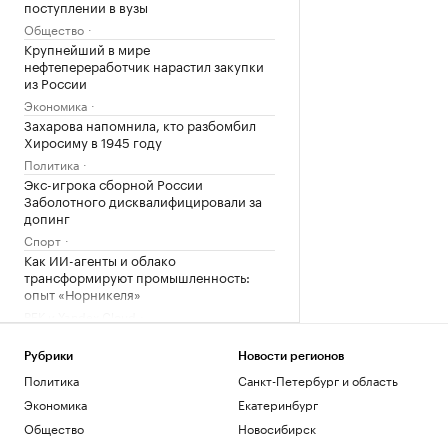
поступлении в вузы
Общество
Крупнейший в мире
нефтепереработчик нарастил закупки
из России
Экономика
Захарова напомнила, кто разбомбил
Хиросиму в 1945 году
Политика
Экс-игрока сборной России
Заболотного дисквалифицировали за
допинг
Спорт
Как ИИ-агенты и облако
трансформируют промышленность:
опыт «Норникеля»
РБК и Yandex Cloud
Как засуха изменила реки Дунай и Рейн
в Европе. Фото из космоса
Рубрики
Новости регионов
Общество
Политика
Санкт-Петербург и область
Более тысячи беспилотников
Экономика
Екатеринбург
уничтожили за сутки российские
военные
Общество
Новосибирск