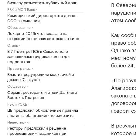
бизнесу разместить публичный долг
В Северн
РБК и МСП Банк
нарушени
Коммерческий директор: что делает
этом сооб
CCO в компании
Образование
Локарно-2026: что показали на
Как сообщ
открытии фестиваля авторского кино
право соб
Стиль
Однако в
В ИТ-центре ПСБ в Севастополе
завершилась трудовая смена для
местному
подростков
более 24,7
Пресс-релиз
Власти предупредили москвичей о
«По резу
дождях 7 августа
Общество
Алагирск
Фермы, рестораны и отели Дальнего
закона с 
Востока. Гастрогид
договоро
РБК и РСХБ
говоритс
ЦБ предложил обновленные правила
листинга облигаций: что изменится
Инвестиции
В результ
Ректоры предложили решение
которое и
проблемы олимпиадников при