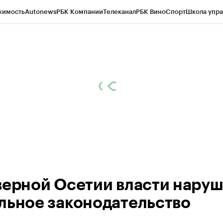
жимость
Autonews
РБК Компании
Телеканал
РБК Вино
Спорт
Школа упра
ипто
РБК Бизнес-среда
Дискуссионный клуб
Исследования
Кредитные 
Экономика
Бизнес
Технологии и медиа
Финансы
Рынок наличной валю
верной Осетии власти нару
льное законодательство