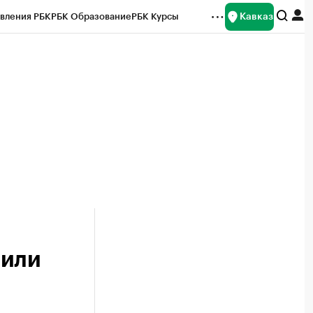
Кавказ
вления РБК
РБК Образование
РБК Курсы
рейтинги
Франшизы
Газета
Спецпроекты СПб
ты
шили