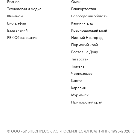
Политика
Бизнес
Омск
Россия обогнала три страны Евросоюза
Технологии и медиа
Башкортостан
по средней зарплате с учетом цен
Финансы
Вологодская область
Экономика
Биографии
Калининград
В Сеуле обыскали офис KFA из-за
назначения экс-тренера сборной по
База знаний
Краснодарский край
футболу
РБК Образование
Нижний Новгород
Спорт
Пермский край
Московская школьница, набравшая
Ростов-на-Дону
500 баллов на ЕГЭ, поступила в МФТИ
Татарстан
Общество
В Уганде местную звезду футбола
Тюмень
избили до смерти во время ограбления
Черноземье
Спорт
Кавказ
Финансы после 60: ошибки, которые
стоят дорого
Карелия
РБК Компании
Мурманск
Приморский край
Загрузить еще
© ООО «БИЗНЕСПРЕСС», АО «РОСБИЗНЕСКОНСАЛТИНГ», 1995–2026. Сообщ