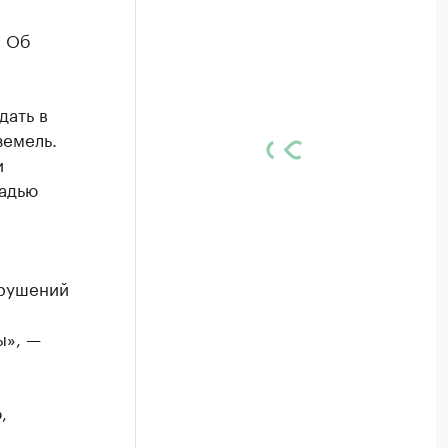
. Об
дать в
земель.
и
щадью
арушений
ы», —
,