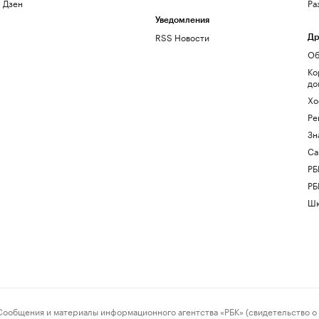
Дзен
Ра
Уведомления
RSS Новости
Др
Об
Ко
до
Хо
Ре
Зн
Са
РБ
РБ
Шк
ения и материалы информационного агентства «РБК» (свидетельство о 