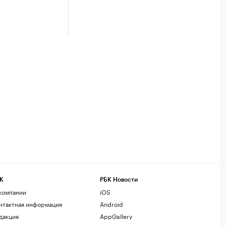
К
РБК Новости
компании
iOS
нтактная информация
Android
дакция
AppGallery