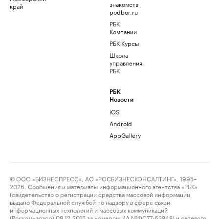
знакомств
край
podbor.ru
РБК
Компании
РБК Курсы
Школа
управления
РБК
РБК
Новости
iOS
Android
AppGallery
© ООО «БИЗНЕСПРЕСС», АО «РОСБИЗНЕСКОНСАЛТИНГ», 1995–
2026. Сообщения и материалы информационного агентства «РБК»
(свидетельство о регистрации средства массовой информации
выдано Федеральной службой по надзору в сфере связи,
информационных технологий и массовых коммуникаций
(Роскомнадзор) 09.12.2015 за номером ИА №ФС77-63848) и сетевого