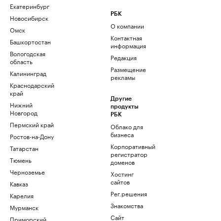
Екатеринбург
РБК
Новосибирск
О компании
Омск
Контактная
Башкортостан
информация
Вологодская
Редакция
область
Размещение
Калининград
рекламы
Краснодарский
край
Другие
Нижний
продукты
Новгород
РБК
Пермский край
Облако для
бизнеса
Ростов-на-Дону
Корпоративный
Татарстан
регистратор
Тюмень
доменов
Черноземье
Хостинг
сайтов
Кавказ
Рег.решения
Карелия
Знакомства
Мурманск
Сайт
Приморский