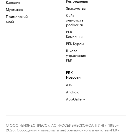
Рег.решения
Карелия
Знакомства
Мурманск
Сайт
Приморский
знакомств
край
podbor.ru
РБК
Компании
РБК Курсы
Школа
управления
РБК
РБК
Новости
iOS
Android
AppGallery
© ООО «БИЗНЕСПРЕСС», АО «РОСБИЗНЕСКОНСАЛТИНГ», 1995–
2026. Сообщения и материалы информационного агентства «РБК»