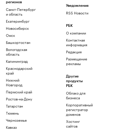
регионов
Уведомления
Санкт-Петербург
RSS Новости
и область
Екатеринбург
РБК
Новосибирск
О компании
Омск
Контактная
Башкортостан
информация
Вологодская
Редакция
область
Размещение
Калининград
рекламы
Краснодарский
край
Другие
Нижний
продукты
Новгород
РБК
Пермский край
Облако для
бизнеса
Ростов-на-Дону
Корпоративный
Татарстан
регистратор
Тюмень
доменов
Черноземье
Хостинг
сайтов
Кавказ