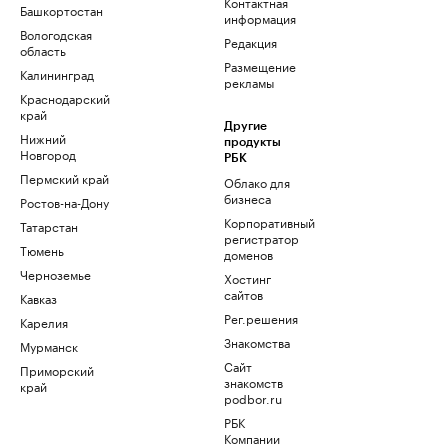
Контактная
Башкортостан
информация
Вологодская
Редакция
область
Размещение
Калининград
рекламы
Краснодарский
край
Другие
Нижний
продукты
Новгород
РБК
Пермский край
Облако для
бизнеса
Ростов-на-Дону
Корпоративный
Татарстан
регистратор
Тюмень
доменов
Черноземье
Хостинг
сайтов
Кавказ
Рег.решения
Карелия
Знакомства
Мурманск
Сайт
Приморский
знакомств
край
podbor.ru
РБК
Компании