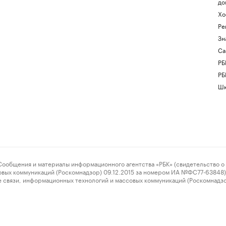
до
Хо
Ре
Зн
Са
РБ
РБ
Шк
ения и материалы информационного агентства «РБК» (свидетельство о 
овых коммуникаций (Роскомнадзор) 09.12.2015 за номером ИА №ФС77-63848) 
 связи, информационных технологий и массовых коммуникаций (Роскомнадз