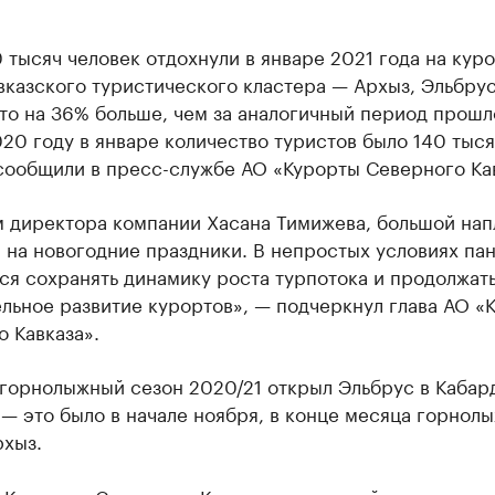
 тысяч человек отдохнули в январе 2021 года на кур
казского туристического кластера — Архыз, Эльбрус
то на 36% больше, чем за аналогичный период прошл
020 году в январе количество туристов было 140 тыся
сообщили в пресс-службе АО «Курорты Северного Кав
м директора компании Хасана Тимижева, большой нап
 на новогодние праздники. В непростых условиях па
ся сохранять динамику роста турпотока и продолжат
льное развитие курортов», — подчеркнул глава АО «
 Кавказа».
горнолыжный сезон 2020/21 открыл Эльбрус в Кабар
— это было в начале ноября, в конце месяца горнол
рхыз.