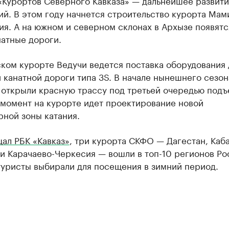
«Курортов Северного Кавказа» — дальнейшее развит
й. В этом году начнется строительство курорта Мам
я. А на южном и северном склонах в Архызе появятс
натные дороги.
ком курорте Ведучи ведется поставка оборудования 
 канатной дороги типа 3S. В начале нынешнего сезон
 открыли красную трассу под третьей очередью подъ
 момент на курорте идет проектирование новой
ной зоны катания.
ал РБК «Кавказ»
, три курорта СКФО — Дагестан, Каб
и Карачаево-Черкесия — вошли в топ-10 регионов Ро
туристы выбирали для посещения в зимний период.