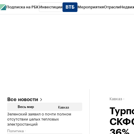
Подписка на РБК
Инвестиции
Мероприятия
Отрасли
Недви
РБК Life
Тренды
Визионеры
Национальные проекты
Город
Стиль
Кр
Конференции СПб
Спецпроекты
Проверка контрагентов
Политика
Кавказ
Все новости
Кавказ
Весь мир
Турп
Зеленский заявил о почти полном
отсутствии целых тепловых
СКФО
электростанций
Политика
36%