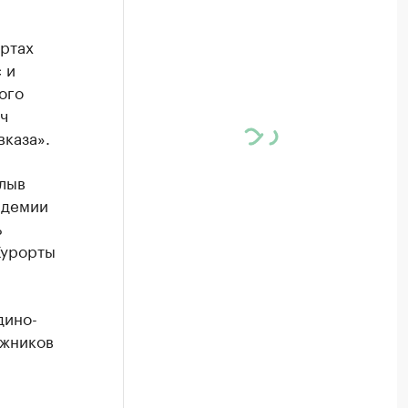
ортах
 и
ого
ч
каза».
лыв
ндемии
ь
Курорты
дино-
ыжников