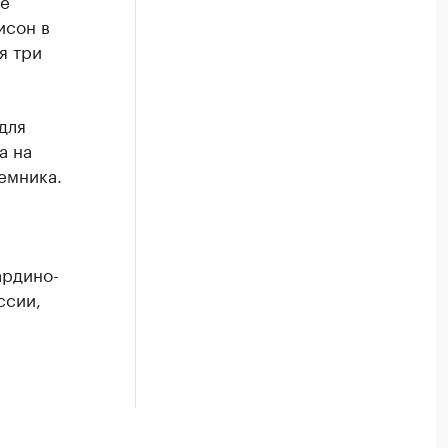
ие
исон в
я три
для
а на
емника.
ардино-
ссии,