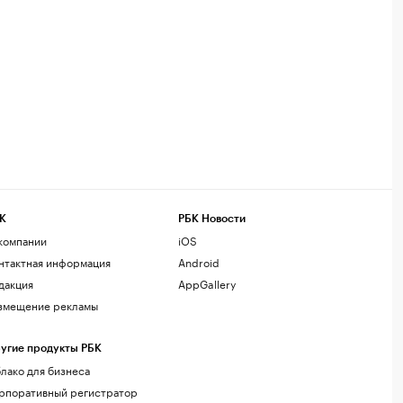
К
РБК Новости
компании
iOS
нтактная информация
Android
дакция
AppGallery
змещение рекламы
угие продукты РБК
лако для бизнеса
рпоративный регистратор