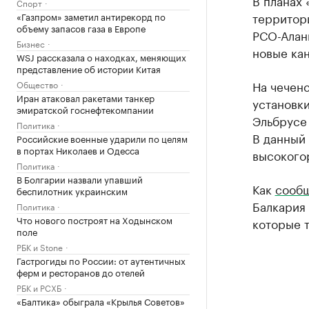
В планах 
Спорт
территори
«Газпром» заметил антирекорд по
объему запасов газа в Европе
РСО-Алани
Бизнес
новые ка
WSJ рассказала о находках, меняющих
представление об истории Китая
На чеченс
Общество
Иран атаковал ракетами танкер
установки
эмиратской госнефтекомпании
Эльбрусе
Политика
В данный
Российские военные ударили по целям
в портах Николаев и Одесса
высокогор
Политика
В Болгарии назвали упавший
Как
сообщ
беспилотник украинским
Балкария 
Политика
Что нового построят на Ходынском
которые 
поле
РБК и Stone
Гастрогиды по России: от аутентичных
ферм и ресторанов до отелей
РБК и РСХБ
«Балтика» обыграла «Крылья Советов»