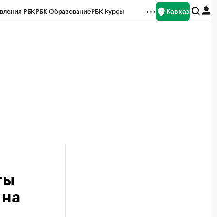
Кавказ
вления РБК
РБК Образование
РБК Курсы
рейтинги
Франшизы
Газета
Спецпроекты СПб
ты
ты
 на