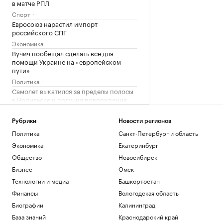
в матче РПЛ
Спорт
Евросоюз нарастил импорт
российского СПГ
Экономика
Вучич пообещал сделать все для
помощи Украине на «европейском
пути»
Политика
Самолет выкатился за пределы полосы
в Норильске и получил повреждения
Общество
Как выбрать оптимальное
Рубрики
Новости регионов
коммерческое помещение для
Политика
Санкт-Петербург и область
инвестиций
Экономика
Екатеринбург
РБК и ПИК Серия плюс
Общество
Новосибирск
Загрузить еще
Бизнес
Омск
Технологии и медиа
Башкортостан
Финансы
Вологодская область
Биографии
Калининград
База знаний
Краснодарский край