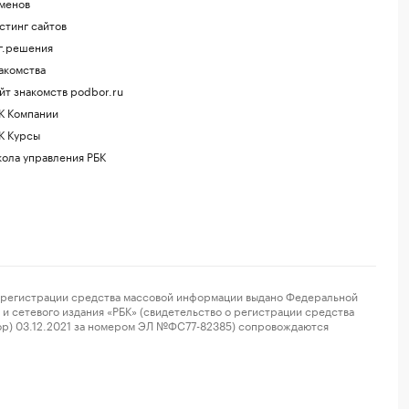
менов
стинг сайтов
г.решения
акомства
йт знакомств podbor.ru
К Компании
К Курсы
ола управления РБК
регистрации средства массовой информации выдано Федеральной
и сетевого издания «РБК» (свидетельство о регистрации средства
ор) 03.12.2021 за номером ЭЛ №ФС77-82385) сопровождаются