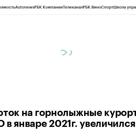
жимость
Autonews
РБК Компании
Телеканал
РБК Вино
Спорт
Школа упра
ипто
РБК Бизнес-среда
Дискуссионный клуб
Исследования
Кредитные 
Экономика
Бизнес
Технологии и медиа
Финансы
Рынок наличной валю
оток на горнолыжные курор
 в январе 2021г. увеличился