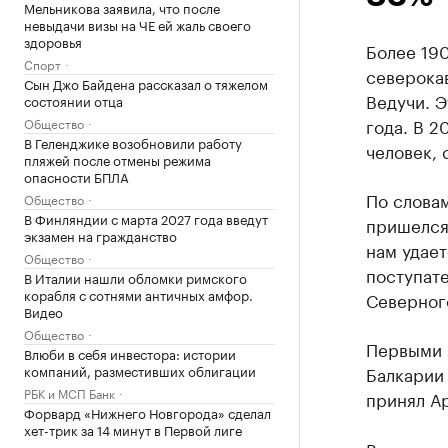
Мельникова заявила, что после
невыдачи визы на ЧЕ ей жаль своего
здоровья
Более 190
Спорт
северокав
Сын Джо Байдена рассказал о тяжелом
Ведучи. Э
состоянии отца
года. В 2
Общество
В Геленджике возобновили работу
человек, 
пляжей после отмены режима
опасности БПЛА
По слова
Общество
В Финляндии с марта 2027 года введут
пришелся
экзамен на гражданство
нам удает
Общество
поступате
В Италии нашли обломки римского
корабля с сотнями античных амфор.
Северного
Видео
Общество
Первыми 
Влюби в себя инвестора: истории
компаний, разместивших облигации
Балкарии 
РБК и МСП Банк
принял А
Форвард «Нижнего Новгорода» сделал
хет-трик за 14 минут в Первой лиге