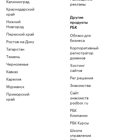
Калининград
рекламы
Краснодарский
край
Другие
Нижний
продукты
Новгород
РБК
Пермский край
Облако для
бизнеса
Ростов-на-Дону
Корпоративный
Татарстан
регистратор
Тюмень
доменов
Черноземье
Хостинг
сайтов
Кавказ
Рег.решения
Карелия
Знакомства
Мурманск
Сайт
Приморский
знакомств
край
podbor.ru
РБК
Компании
РБК Курсы
Школа
управления
РБК