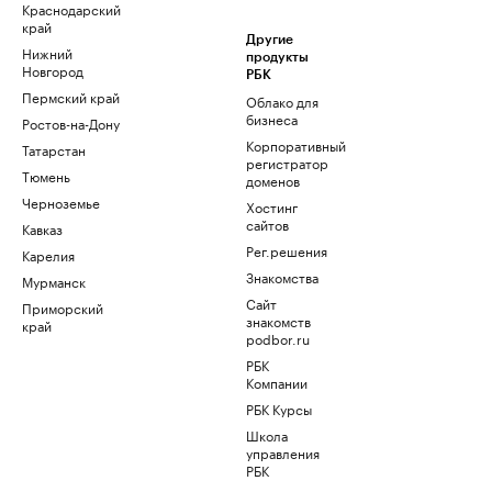
Краснодарский
край
Другие
Нижний
продукты
Новгород
РБК
Пермский край
Облако для
бизнеса
Ростов-на-Дону
Корпоративный
Татарстан
регистратор
Тюмень
доменов
Черноземье
Хостинг
сайтов
Кавказ
Рег.решения
Карелия
Знакомства
Мурманск
Сайт
Приморский
знакомств
край
podbor.ru
РБК
Компании
РБК Курсы
Школа
управления
РБК