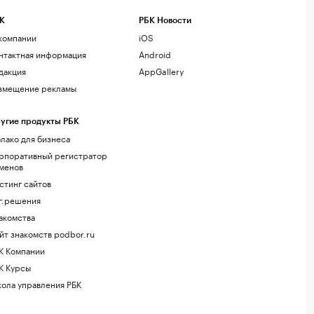
К
РБК Новости
компании
iOS
нтактная информация
Android
дакция
AppGallery
змещение рекламы
угие продукты РБК
лако для бизнеса
рпоративный регистратор
менов
стинг сайтов
г.решения
акомства
йт знакомств podbor.ru
К Компании
К Курсы
ола управления РБК