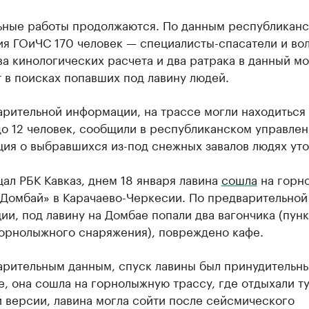
ьные работы продолжаются. По данным республиканс
ия ГОиЧС 170 человек — специалисты-спасатели и во
ва кинологических расчета и два ратрака в данный м
 в поисках попавших под лавину людей.
рительной информации, на трассе могли находиться 
до 12 человек, сообщили в республиканском управле
ия о выбравшихся из-под снежных завалов людях уто
ал РБК Кавказ, днем 18 января лавина
сошла
на горн
«Домбай» в Карачаево-Черкесии. По предварительной
и, под лавину на Домбае попали два вагончика (пун
горнолыжного снаряжения), повреждено кафе.
арительным данным, спуск лавины был принудительны
е, она сошла на горнолыжную трассу, где отдыхали т
 версии, лавина могла сойти после сейсмического