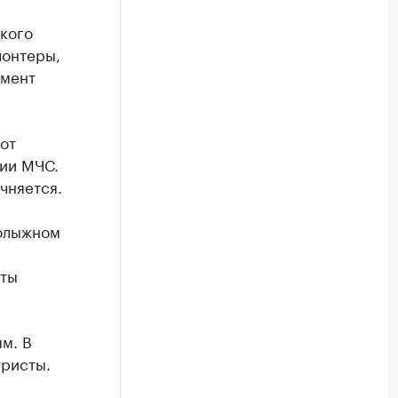
кого
лонтеры,
омент
от
нии МЧС.
чняется.
олыжном
кты
м. В
уристы.