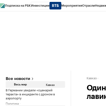
Подписка на РБК
Инвестиции
Мероприятия
Отрасли
Недви
РБК Life
Тренды
Визионеры
Национальные проекты
Город
Стиль
Кр
Конференции СПб
Спецпроекты
Проверка контрагентов
Политика
Кавказ
Все новости
Кавказ
Весь мир
Один
В Германии увидели «сценарий
теракта» в инциденте с дроном в
лави
аэропорту
Политика