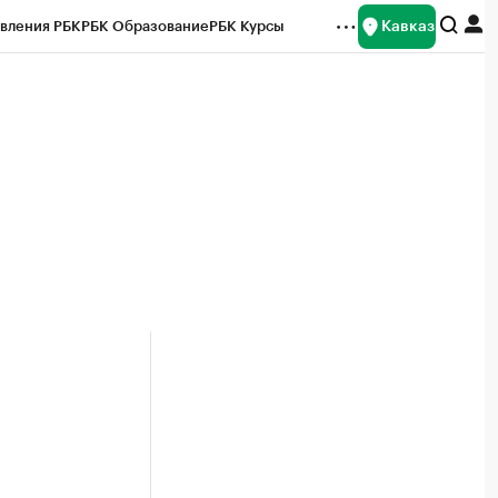
Кавказ
вления РБК
РБК Образование
РБК Курсы
рейтинги
Франшизы
Газета
Спецпроекты СПб
ты