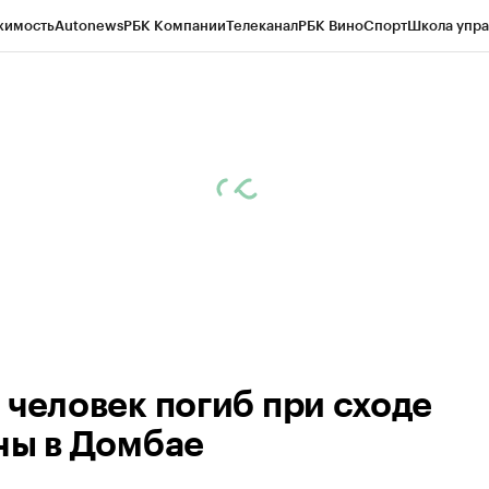
жимость
Autonews
РБК Компании
Телеканал
РБК Вино
Спорт
Школа упра
ипто
РБК Бизнес-среда
Дискуссионный клуб
Исследования
Кредитные 
Экономика
Бизнес
Технологии и медиа
Финансы
Рынок наличной валю
 человек погиб при сходе
ны в Домбае