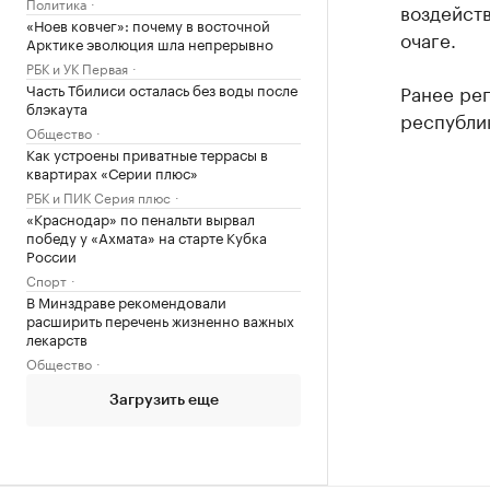
Политика
воздейств
«Ноев ковчег»: почему в восточной
очаге.
Арктике эволюция шла непрерывно
РБК и УК Первая
Часть Тбилиси осталась без воды после
Ранее ре
блэкаута
республик
Общество
Как устроены приватные террасы в
квартирах «Серии плюс»
РБК и ПИК Серия плюс
«Краснодар» по пенальти вырвал
победу у «Ахмата» на старте Кубка
России
Спорт
В Минздраве рекомендовали
расширить перечень жизненно важных
лекарств
Общество
Загрузить еще