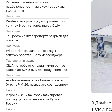
Украина признала угрозой
нацбезопасности актрису из сериала
«СашаТаня»
Политика
Reuters раскрыл одну из крупнейших
уступок Ирану в конфликте с США
Политика
Три российских аэропорта закрыли для
полетов
Политика
Wildberries начала подготовку к
запуску собственного мессенджера
Технологии и медиа
США потребуют от ряда иммигрантов
залоги до $250 тыс. для получения виз
Политика
Adidas извинился за обилие розовых
бутс на ЧМ-26, назвав это совпадением
Спорт
Игрока «Зенита» госпитализировали
после удара локтем в матче Кубка
В Домбае 
России
в СМИ по
Спорт