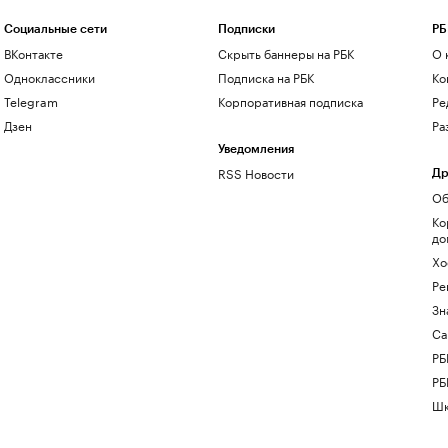
Социальные сети
Подписки
РБ
ВКонтакте
Скрыть баннеры на РБК
О 
Одноклассники
Подписка на РБК
Ко
Telegram
Корпоративная подписка
Ре
Дзен
Ра
Уведомления
RSS Новости
Др
Об
Ко
до
Хо
Ре
Зн
Са
РБ
РБ
Шк