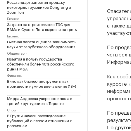
Росстандарт запретил продажу
некоторых грузовиков Dongfeng и
Спасател
Zoomlion
управлен
Бизнес
Затраты на строительство ТЭС для
а также д
БАМа и Сухого Лога выросли на треть
участвуют
Бизнес
Счетная палата оценила зависимость
По предва
науки от зарубежного оборудования
Общество
четырех 
Изъятия в пользу государства
Информац
обеспечили более 40% российского
рынка M&A
Как сообщ
Финансы
Вино как бизнес-инструмент: как
курорте 
произвести нужное впечатление (18+)
информаци
проката 
Мирра Андреева уверенно вышла в
третий круг турнира в Торонто
Спорт
По предв
В Грузии начали расследование
результат
публикаций о плохом отношении к
россиянам
По другой