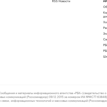
RSS Новости
Др
Об
Ко
до
Хо
Ре
Зн
Са
РБ
РБ
Шк
ения и материалы информационного агентства «РБК» (свидетельство о 
овых коммуникаций (Роскомнадзор) 09.12.2015 за номером ИА №ФС77-63848) 
 связи, информационных технологий и массовых коммуникаций (Роскомнадз