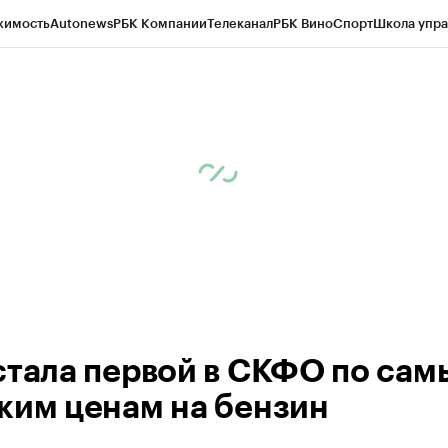
жимость
Autonews
РБК Компании
Телеканал
РБК Вино
Спорт
Школа упра
ипто
РБК Бизнес-среда
Дискуссионный клуб
Исследования
Кредитные 
Экономика
Бизнес
Технологии и медиа
Финансы
Рынок наличной валю
стала первой в СКФО по са
ким ценам на бензин