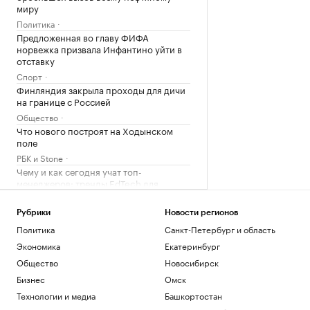
миру
Политика
Предложенная во главу ФИФА
норвежка призвала Инфантино уйти в
отставку
Спорт
Финляндия закрыла проходы для дичи
на границе с Россией
Общество
Что нового построят на Ходынском
поле
РБК и Stone
Чему и как сегодня учат топ-
менеджеров: тренды EdTech для
управленцев
Образование
Рубрики
Новости регионов
Как металлургия и горная добыча стали
Политика
Санкт-Петербург и область
главными драйверами реального ESG
Экономика
Екатеринбург
Отрасли
Общество
Новосибирск
Как Трамп решил положить конец
«родильному туризму» в США
Бизнес
Омск
Политика
Технологии и медиа
Башкортостан
Ахмату Кадырову присвоили звание