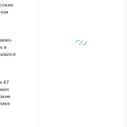
сокие
ьном
аево-
ь в
азался
а 47
авил
изкие
лике