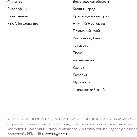
Финансы
Вологодская область
Героя Чеченской Республики
Биографии
Калининград
Общество
База знаний
Краснодарский край
L'Equipe узнала о возможном уходе
Сафонова из ПСЖ летом 2027 года
РБК Образование
Нижний Новгород
Спорт
Пермский край
Иск о снятии «Яблока» с выборов
Ростов-на-Дону
обосновали фото Бони и «вокзалом»
ChatGPT
Татарстан
Политика
Тюмень
Навроцкий связал помощь Киеву с
Черноземье
отказом «от флагов Бандеры»
Кавказ
Политика
Карелия
Взлом на $100 млн и уязвимость
биткоина. События недели на
Мурманск
крипторынке
Приморский край
Крипто
Загрузить еще
© ООО «БИЗНЕСПРЕСС», АО «РОСБИЗНЕСКОНСАЛТИНГ», 1995–2026. Сообщ
службой по надзору в сфере связи, информационных технологий и масс
массовой информации выдано Федеральной службой по надзору в сфере
пометкой «РБК».
letters@rbc.ru
18+