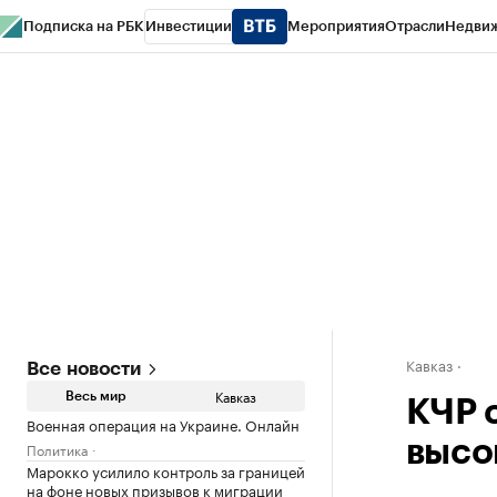
Подписка на РБК
Инвестиции
Мероприятия
Отрасли
Недви
РБК Life
Тренды
Визионеры
Национальные проекты
Город
Стиль
Кр
Конференции СПб
Спецпроекты
Проверка контрагентов
Политика
Кавказ
Все новости
Кавказ
Весь мир
КЧР 
Военная операция на Украине. Онлайн
высо
Политика
Марокко усилило контроль за границей
на фоне новых призывов к миграции