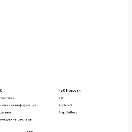
К
РБК Новости
компании
iOS
нтактная информация
Android
дакция
AppGallery
змещение рекламы