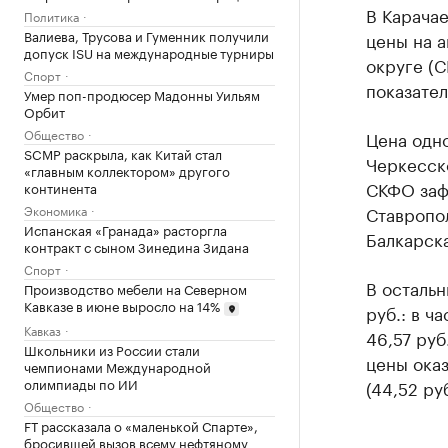
В Карача
Политика
Валиева, Трусова и Гуменник получили
цены на 
допуск ISU на международные турниры
округе (
Спорт
показател
Умер поп-продюсер Мадонны Уильям
Орбит
Общество
Цена одно
SCMP раскрыла, как Китай стал
Черкесско
«главным коллектором» другого
СКФО зафи
континента
Экономика
Ставропол
Испанская «Гранада» расторгла
Балкарска
контракт с сыном Зинедина Зидана
Спорт
В остальн
Производство мебели на Северном
Кавказе в июне выросло на 14%
руб.: в ч
Кавказ
46,57 руб
Школьники из России стали
цены оказ
чемпионами Международной
олимпиады по ИИ
(44,52 руб
Общество
FT рассказала о «маленькой Спарте»,
бросившей вызов всему нефтяному