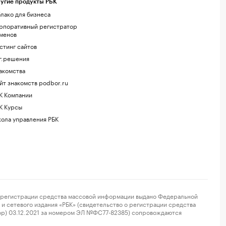
угие продукты РБК
лако для бизнеса
рпоративный регистратор
менов
стинг сайтов
г.решения
акомства
йт знакомств podbor.ru
К Компании
К Курсы
ола управления РБК
регистрации средства массовой информации выдано Федеральной
и сетевого издания «РБК» (свидетельство о регистрации средства
ор) 03.12.2021 за номером ЭЛ №ФС77-82385) сопровождаются