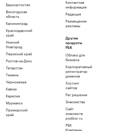
Контактная
Башкортостан
информация
Вологодская
Редакция
область
Размещение
Калининград
рекламы
Краснодарский
край
Другие
Нижний
продукты
Новгород
РБК
Пермский край
Облако для
бизнеса
Ростов-на-Дону
Корпоративный
Татарстан
регистратор
Тюмень
доменов
Черноземье
Хостинг
сайтов
Кавказ
Рег.решения
Карелия
Знакомства
Мурманск
Сайт
Приморский
знакомств
край
podbor.ru
РБК
Компании