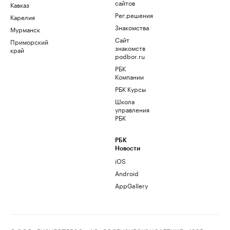
сайтов
Кавказ
Рег.решения
Карелия
Знакомства
Мурманск
Сайт
Приморский
знакомств
край
podbor.ru
РБК
Компании
РБК Курсы
Школа
управления
РБК
РБК
Новости
iOS
Android
AppGallery