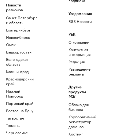
подписка
Новости
регионов
Уведомления
Санкт-Петербург
RSS Новости
и область
Екатеринбург
РБК
Новосибирск
О компании
Омск
Контактная
Башкортостан
информация
Вологодская
Редакция
область
Размещение
Калининград
рекламы
Краснодарский
край
Другие
Нижний
продукты
Новгород
РБК
Пермский край
Облако для
бизнеса
Ростов-на-Дону
Корпоративный
Татарстан
регистратор
Тюмень
доменов
Черноземье
Хостинг