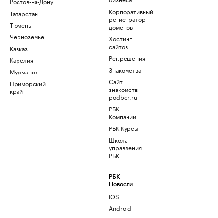
Ростов-на-Дону
Корпоративный
Татарстан
регистратор
Тюмень
доменов
Черноземье
Хостинг
сайтов
Кавказ
Рег.решения
Карелия
Знакомства
Мурманск
Сайт
Приморский
знакомств
край
podbor.ru
РБК
Компании
РБК Курсы
Школа
управления
РБК
РБК
Новости
iOS
Android