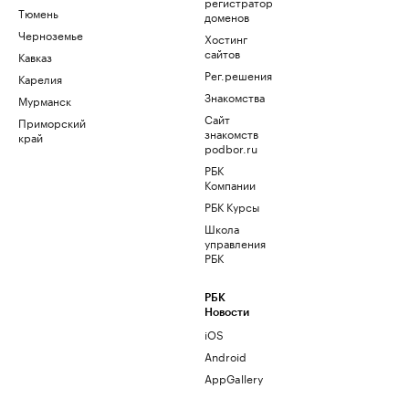
регистратор
Тюмень
доменов
Черноземье
Хостинг
сайтов
Кавказ
Рег.решения
Карелия
Знакомства
Мурманск
Сайт
Приморский
знакомств
край
podbor.ru
РБК
Компании
РБК Курсы
Школа
управления
РБК
РБК
Новости
iOS
Android
AppGallery