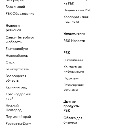
на РБК
База знаний
Подписка на РБК
РБК Образование
Корпоративная
подписка
Новости
регионов
Уведомления
Санкт-Петербург
RSS Новости
и область
Екатеринбург
РБК
Новосибирск
О компании
Омск
Контактная
Башкортостан
информация
Вологодская
Редакция
область
Размещение
Калининград
рекламы
Краснодарский
край
Другие
Нижний
продукты
Новгород
РБК
Пермский край
Облако для
бизнеса
Ростов-на-Дону