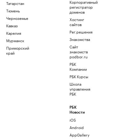
Корпоративный
Татарстан
регистратор
Тюмень
доменов
Черноземье
Хостинг
сайтов
Кавказ
Рег.решения
Карелия
Знакомства
Мурманск
Сайт
Приморский
знакомств
край
podbor.ru
РБК
Компании
РБК Курсы
Школа
управления
РБК
РБК
Новости
iOS
Android
AppGallery