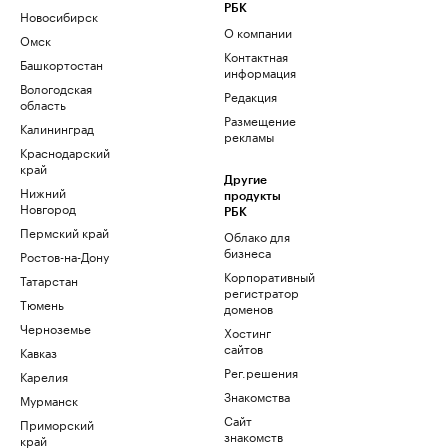
РБК
Новосибирск
О компании
Омск
Контактная
Башкортостан
информация
Вологодская
Редакция
область
Размещение
Калининград
рекламы
Краснодарский
край
Другие
Нижний
продукты
Новгород
РБК
Пермский край
Облако для
бизнеса
Ростов-на-Дону
Корпоративный
Татарстан
регистратор
Тюмень
доменов
Черноземье
Хостинг
сайтов
Кавказ
Рег.решения
Карелия
Знакомства
Мурманск
Сайт
Приморский
знакомств
край