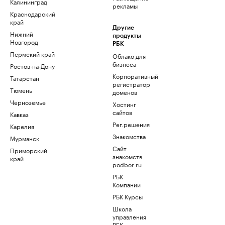
Калининград
рекламы
Краснодарский
край
Другие
Нижний
продукты
Новгород
РБК
Пермский край
Облако для
бизнеса
Ростов-на-Дону
Корпоративный
Татарстан
регистратор
Тюмень
доменов
Черноземье
Хостинг
сайтов
Кавказ
Рег.решения
Карелия
Знакомства
Мурманск
Сайт
Приморский
знакомств
край
podbor.ru
РБК
Компании
РБК Курсы
Школа
управления
РБК