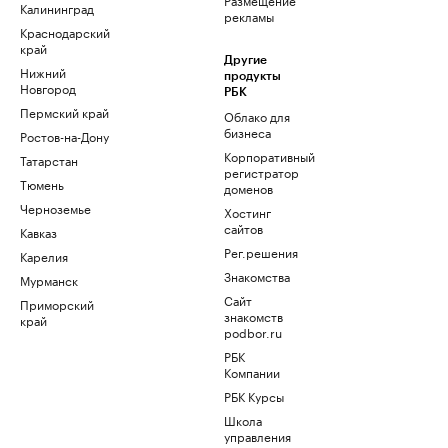
Калининград
рекламы
Краснодарский
край
Другие
Нижний
продукты
Новгород
РБК
Пермский край
Облако для
бизнеса
Ростов-на-Дону
Корпоративный
Татарстан
регистратор
Тюмень
доменов
Черноземье
Хостинг
сайтов
Кавказ
Рег.решения
Карелия
Знакомства
Мурманск
Сайт
Приморский
знакомств
край
podbor.ru
РБК
Компании
РБК Курсы
Школа
управления