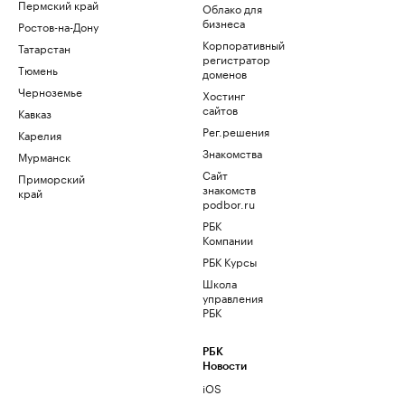
Пермский край
Облако для
бизнеса
Ростов-на-Дону
Корпоративный
Татарстан
регистратор
Тюмень
доменов
Черноземье
Хостинг
сайтов
Кавказ
Рег.решения
Карелия
Знакомства
Мурманск
Сайт
Приморский
знакомств
край
podbor.ru
РБК
Компании
РБК Курсы
Школа
управления
РБК
РБК
Новости
iOS