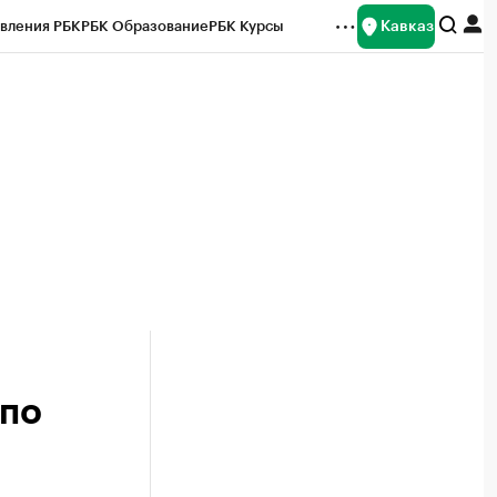
Кавказ
вления РБК
РБК Образование
РБК Курсы
рейтинги
Франшизы
Газета
Спецпроекты СПб
ты
 по