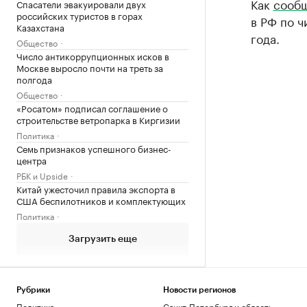
Как
сообщ
Спасатели эвакуировали двух
российских туристов в горах
в РФ по 
Казахстана
года.
Общество
Число антикоррупционных исков в
Москве выросло почти на треть за
полгода
Общество
«Росатом» подписал соглашение о
строительстве ветропарка в Киргизии
Политика
Семь признаков успешного бизнес-
центра
РБК и Upside
Китай ужесточил правила экспорта в
США беспилотников и комплектующих
Политика
Загрузить еще
Рубрики
Новости регионов
Политика
Санкт-Петербург и область