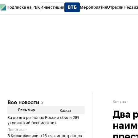
Подписка на РБК
Инвестиции
Мероприятия
Отрасли
Недви
РБК Life
Тренды
Визионеры
Национальные проекты
Город
Стиль
Кр
Конференции СПб
Спецпроекты
Проверка контрагентов
Политика
Кавказ
Все новости
Кавказ
Весь мир
Два 
За день в регионах России сбили 281
украинский беспилотник
наим
Политика
В Киеве заявили о 16 тыс. иностранцев
прес