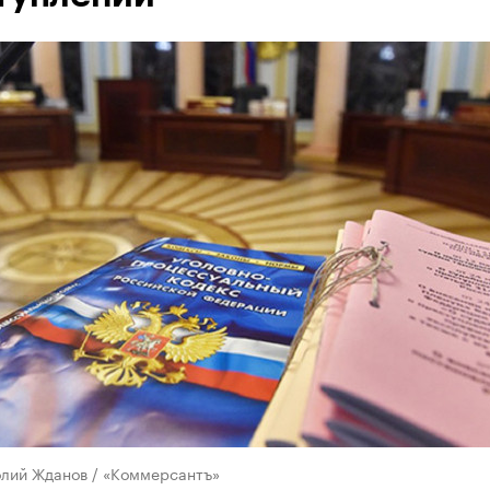
олий Жданов / «Коммерсантъ»