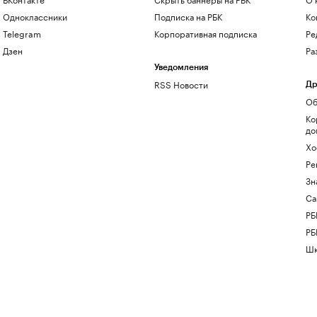
Одноклассники
Подписка на РБК
Ко
Telegram
Корпоративная подписка
Ре
Дзен
Ра
Уведомления
RSS Новости
Др
Об
Ко
до
Хо
Ре
Зн
Са
РБ
РБ
Шк