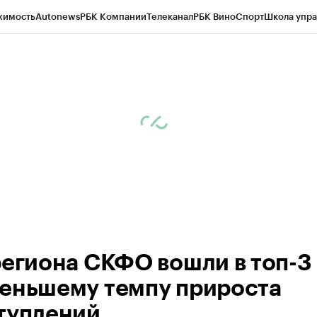
жимость
Autonews
РБК Компании
Телеканал
РБК Вино
Спорт
Школа упра
ипто
РБК Бизнес-среда
Дискуссионный клуб
Исследования
Кредитные 
Экономика
Бизнес
Технологии и медиа
Финансы
Рынок наличной валю
региона СКФО вошли в топ-3
еньшему темпу прироста
туплений