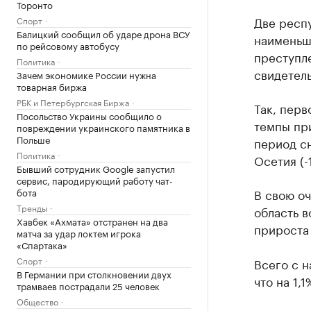
Торонто
Две респу
Спорт
Балицкий сообщил об ударе дрона ВСУ
наименьш
по рейсовому автобусу
преступле
Политика
свидетел
Зачем экономике России нужна
товарная биржа
РБК и Петербургская Биржа
Так, перв
Посольство Украины сообщило о
темпы пр
повреждении украинского памятника в
Польше
период с
Политика
Осетия (-
Бывший сотрудник Google запустил
сервис, пародирующий работу чат-
бота
В свою оч
Тренды
область в
Хавбек «Ахмата» отстранен на два
прироста 
матча за удар локтем игрока
«Спартака»
Спорт
Всего с н
В Германии при столкновении двух
что на 1,
трамваев пострадали 25 человек
Общество