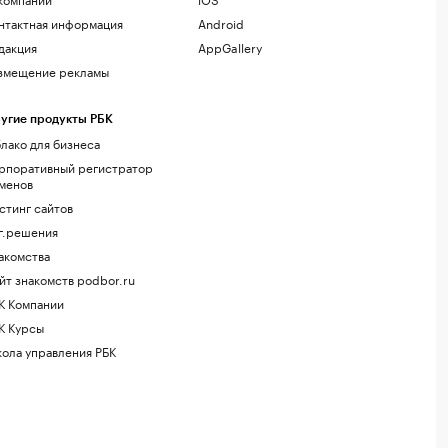
нтактная информация
Android
дакция
AppGallery
змещение рекламы
угие продукты РБК
лако для бизнеса
рпоративный регистратор
менов
стинг сайтов
г.решения
акомства
йт знакомств podbor.ru
К Компании
К Курсы
ола управления РБК