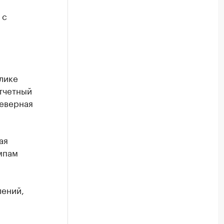
 с
блике
тчетный
Северная
ая
мпам
лений,