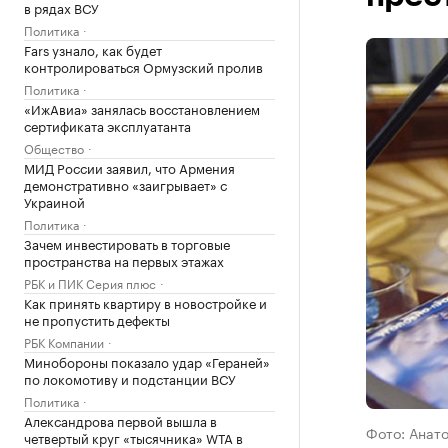
в рядах ВСУ
Политика
Fars узнало, как будет
контролироваться Ормузский пролив
Политика
«ИжАвиа» занялась восстановлением
сертификата эксплуатанта
Общество
МИД России заявил, что Армения
демонстративно «заигрывает» с
Украиной
Политика
Зачем инвестировать в торговые
пространства на первых этажах
РБК и ПИК Серия плюс
Как принять квартиру в новостройке и
не пропустить дефекты
РБК Компании
Минобороны показало удар «Гераней»
по локомотиву и подстанции ВСУ
Политика
Александрова первой вышла в
Фото: Анат
четвертый круг «тысячника» WTA в