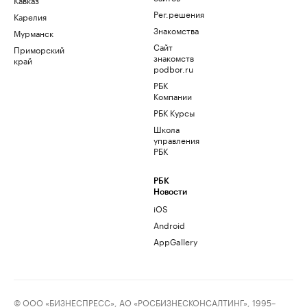
Рег.решения
Карелия
Знакомства
Мурманск
Сайт
Приморский
знакомств
край
podbor.ru
РБК
Компании
РБК Курсы
Школа
управления
РБК
РБК
Новости
iOS
Android
AppGallery
© ООО «БИЗНЕСПРЕСС», АО «РОСБИЗНЕСКОНСАЛТИНГ», 1995–