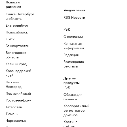
Новости
регионов
Уведомления
Санкт-Петербург
RSS Новости
и область
Екатеринбург
РБК
Новосибирск
О компании
Омск
Контактная
Башкортостан
информация
Вологодская
Редакция
область
Размещение
Калининград
рекламы
Краснодарский
край
Другие
Нижний
продукты
Новгород
РБК
Пермский край
Облако для
бизнеса
Ростов-на-Дону
Корпоративный
Татарстан
регистратор
Тюмень
доменов
Черноземье
Хостинг
сайтов
Кавказ