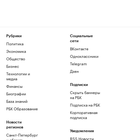
Рубрики
Социальные
сети
Политика
ВКонтакте
Экономика
Одноклассники
Общество
Telegram
Бизнес
Дзен
Технологии и
медиа
Финансы
Подписки
Скрыть баннеры
Биографии
на РБК
База знаний
Подписка на РБК
РБК Образование
Корпоративная
подписка
Новости
регионов
Уведомления
Санкт-Петербург
RSS Новости
и область