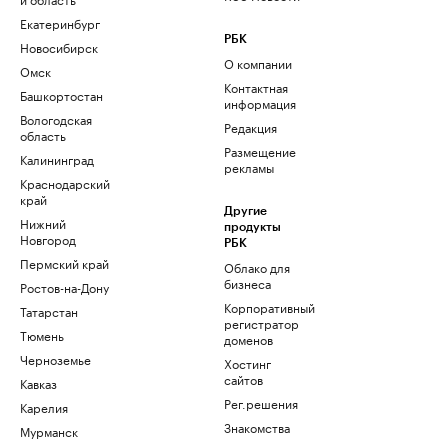
Екатеринбург
РБК
Новосибирск
О компании
Омск
Контактная
Башкортостан
информация
Вологодская
Редакция
область
Размещение
Калининград
рекламы
Краснодарский
край
Другие
Нижний
продукты
Новгород
РБК
Пермский край
Облако для
бизнеса
Ростов-на-Дону
Корпоративный
Татарстан
регистратор
Тюмень
доменов
Черноземье
Хостинг
сайтов
Кавказ
Рег.решения
Карелия
Знакомства
Мурманск