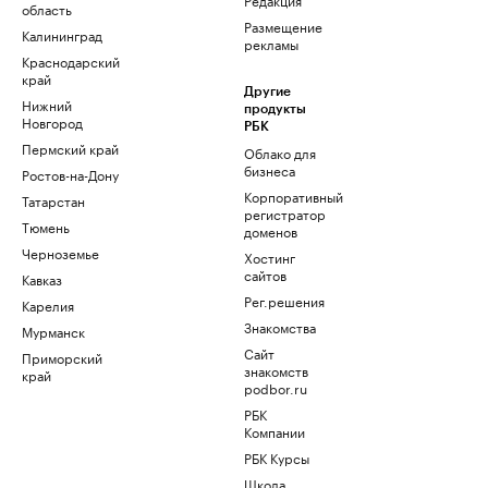
область
Размещение
Калининград
рекламы
Краснодарский
край
Другие
Нижний
продукты
Новгород
РБК
Пермский край
Облако для
бизнеса
Ростов-на-Дону
Корпоративный
Татарстан
регистратор
Тюмень
доменов
Черноземье
Хостинг
сайтов
Кавказ
Рег.решения
Карелия
Знакомства
Мурманск
Сайт
Приморский
знакомств
край
podbor.ru
РБК
Компании
РБК Курсы
Школа