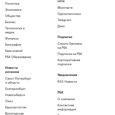
сети
Политика
ВКонтакте
Экономика
Одноклассники
Общество
Telegram
Бизнес
Дзен
Технологии и
медиа
Финансы
Подписки
Скрыть баннеры
Биографии
на РБК
База знаний
Подписка на РБК
РБК Образование
Корпоративная
подписка
Новости
регионов
Уведомления
Санкт-Петербург
RSS Новости
и область
Екатеринбург
РБК
Новосибирск
О компании
Омск
Контактная
Башкортостан
информация
Вологодская
Редакция