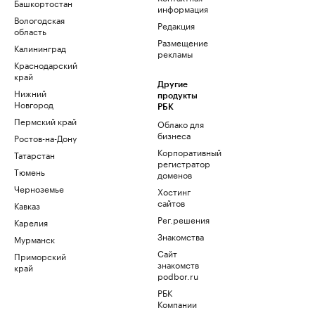
Башкортостан
информация
Вологодская
Редакция
область
Размещение
Калининград
рекламы
Краснодарский
край
Другие
Нижний
продукты
Новгород
РБК
Пермский край
Облако для
бизнеса
Ростов-на-Дону
Корпоративный
Татарстан
регистратор
Тюмень
доменов
Черноземье
Хостинг
сайтов
Кавказ
Рег.решения
Карелия
Знакомства
Мурманск
Сайт
Приморский
знакомств
край
podbor.ru
РБК
Компании