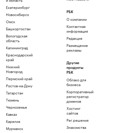
Екатеринбург
РБК
Новосибирск
О компании
Омск
Контактная
Башкортостан
информация
Вологодская
Редакция
область
Размещение
Калининград
рекламы
Краснодарский
край
Другие
Нижний
продукты
Новгород
РБК
Пермский край
Облако для
бизнеса
Ростов-на-Дону
Корпоративный
Татарстан
регистратор
Тюмень
доменов
Черноземье
Хостинг
сайтов
Кавказ
Рег.решения
Карелия
Знакомства
Мурманск