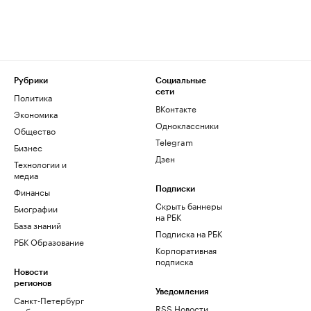
Рубрики
Социальные
сети
Политика
ВКонтакте
Экономика
Одноклассники
Общество
Telegram
Бизнес
Дзен
Технологии и
медиа
Финансы
Подписки
Скрыть баннеры
Биографии
на РБК
База знаний
Подписка на РБК
РБК Образование
Корпоративная
подписка
Новости
регионов
Уведомления
Санкт-Петербург
RSS Новости
и область