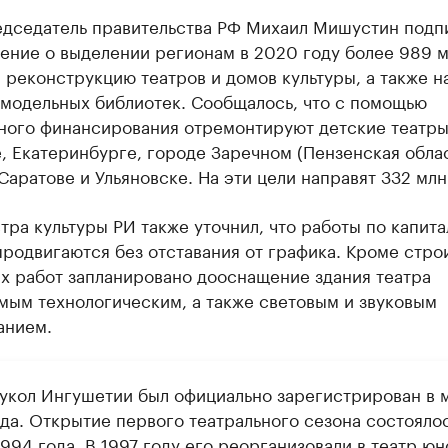
едседатель правительства РФ Михаил Мишустин подп
ение о выделении регионам в 2020 году более 989 
 реконструкцию театров и домов культуры, а также н
 модельных библиотек. Сообщалось, что с помощью
ного финансирования отремонтируют детские театры
 Екатеринбурге, городе Заречном (Пензенская облас
Саратове и Ульяновске. На эти цели направят 332 млн
ра культуры РИ также уточнил, что работы по капит
родвигаются без отставания от графика. Кроме стро
х работ запланировано дооснащение здания театра
мым технологическим, а также световым и звуковым
анием.
кукол Ингушетии был официально зарегистрирован в 
ода. Открытие первого театрального сезона состоялос
994 года. В 1997 году его реорганизовали в театр юн