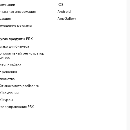
компании
iOS
нтактная информация
Android
дакция
AppGallery
змещение рекламы
угие продукты РБК
лако для бизнеса
рпоративный регистратор
менов
стинг сайтов
г.решения
акомства
йт знакомств podbor.ru
К Компании
К Курсы
ола управления РБК