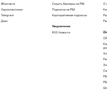
ВКонтакте
Скрыть баннеры на РБК
О 
Одноклассники
Подписка на РБК
Ко
Telegram
Корпоративная подписка
Ре
Дзен
Ра
Уведомления
RSS Новости
Др
Об
Ко
до
Хо
Ре
Зн
Са
РБ
РБ
Шк