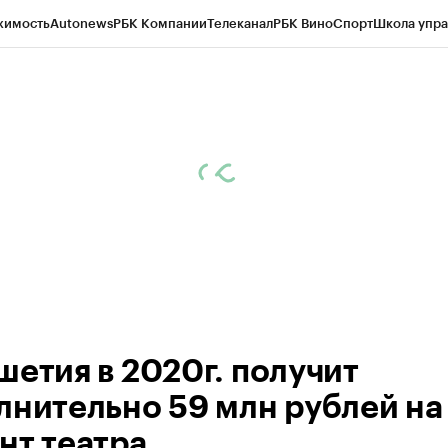
жимость
Autonews
РБК Компании
Телеканал
РБК Вино
Спорт
Школа упра
ипто
РБК Бизнес-среда
Дискуссионный клуб
Исследования
Кредитные 
Экономика
Бизнес
Технологии и медиа
Финансы
Рынок наличной валю
шетия в 2020г. получит
лнительно 59 млн рублей на
нт театра