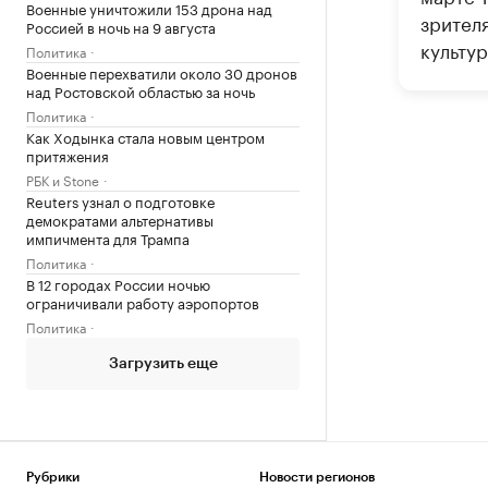
Военные уничтожили 153 дрона над
зрител
Россией в ночь на 9 августа
культур
Политика
Военные перехватили около 30 дронов
над Ростовской областью за ночь
Политика
Как Ходынка стала новым центром
притяжения
РБК и Stone
Reuters узнал о подготовке
демократами альтернативы
импичмента для Трампа
Политика
В 12 городах России ночью
ограничивали работу аэропортов
Политика
Загрузить еще
Рубрики
Новости регионов