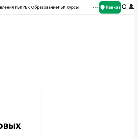
Кавказ
вления РБК
РБК Образование
РБК Курсы
рейтинги
Франшизы
Газета
Спецпроекты СПб
ты
овых