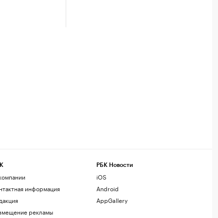
К
РБК Новости
компании
iOS
нтактная информация
Android
дакция
AppGallery
змещение рекламы