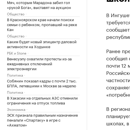
Мяч, которым Марадона забил гол
«рукой Бога», выставят на аукцион
Общество
В Ингуше
В Красноярском крае начали поиски
требуется
семьи с ребенком, пропавшей на реке
сообщает
Кан
республи
Общество
Каким будет новый эпицентр деловой
активности на Ходынке
Ранее пр
РБК и Stone
сообщил о
Венесуэлу охватили протесты из-за
ежедневных отключений
почти 12 
электроэнергии
Российско
Политика
частности
Собянин показал кадры с почти 2 тыс.
БПЛА, летевшими к Москве за неделю
сохраняет
Политика
«потребно
В Хакасии на отдельных АЗС отменили
ограничения на отпуск топлива
В регион
Экономика
ЭСК признала правильным назначение
планирует
пенальти «Спартаку» в игре с
школах, 
«Ахматом»