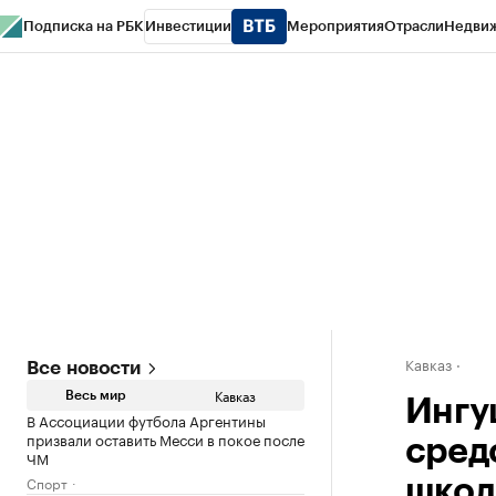
Подписка на РБК
Инвестиции
Мероприятия
Отрасли
Недви
РБК Life
Тренды
Визионеры
Национальные проекты
Город
Стиль
Кр
Конференции СПб
Спецпроекты
Проверка контрагентов
Политика
Кавказ
Все новости
Кавказ
Весь мир
Ингу
В Ассоциации футбола Аргентины
призвали оставить Месси в покое после
сред
ЧМ
Спорт
школ