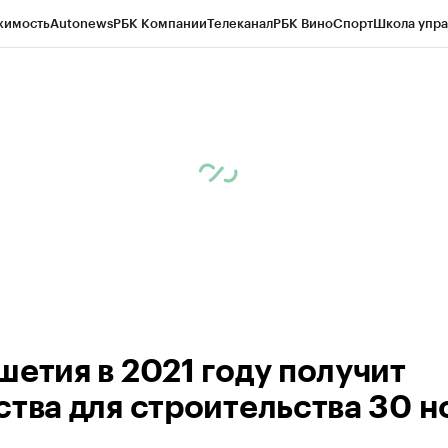
жимость
Autonews
РБК Компании
Телеканал
РБК Вино
Спорт
Школа упра
ипто
РБК Бизнес-среда
Дискуссионный клуб
Исследования
Кредитные 
Экономика
Бизнес
Технологии и медиа
Финансы
Рынок наличной валю
шетия в 2021 году получит
ства для строительства 30 н