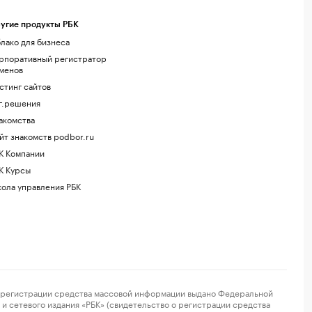
угие продукты РБК
лако для бизнеса
рпоративный регистратор
менов
стинг сайтов
г.решения
акомства
йт знакомств podbor.ru
К Компании
К Курсы
ола управления РБК
регистрации средства массовой информации выдано Федеральной
и сетевого издания «РБК» (свидетельство о регистрации средства