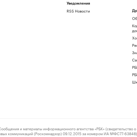
Уведомления
RSS Новости
Др
Об
Ко
до
Хо
Ре
Зн
Са
РБ
РБ
Шк
ения и материалы информационного агентства «РБК» (свидетельство о 
овых коммуникаций (Роскомнадзор) 09.12.2015 за номером ИА №ФС77-63848) 