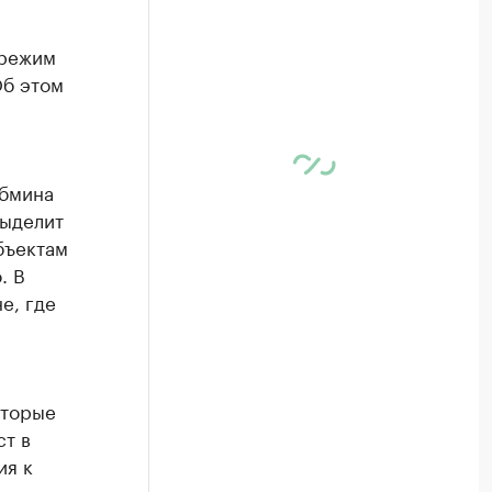
 режим
Об этом
абмина
выделит
бъектам
. В
е, где
оторые
ст в
ия к