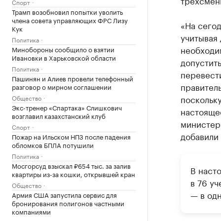
трехсмен
Спорт
Трамп возобновил попытки уволить
члена совета управляющих ФРС Лизу
«На сегод
Кук
учитывая 
Политика
необходим
Минобороны сообщило о взятии
Ивановки в Харьковской области
допустит
Политика
перевест
Пашинян и Алиев провели телефонный
правитель
разговор о мирном соглашении
поскольку
Общество
Экс-тренер «Спартака» Слишкович
настоящее
возглавил казахстанский клуб
министерс
Спорт
добавили
Пожар на Ильском НПЗ после падения
обломков БПЛА потушили
Политика
Мосгорсуд взыскал ₽654 тыс. за залив
В наст
квартиры из-за кошки, открывшей кран
в 76 уч
Общество
— в одн
Армия США запустила сервис для
бронирования полигонов частными
компаниями