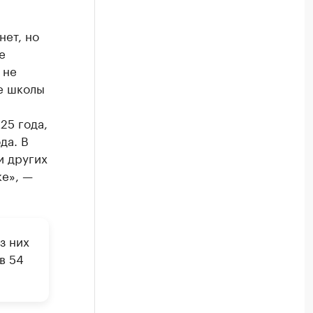
нет, но
е
 не
е школы
25 года,
да. В
и других
ке», —
з них
в 54