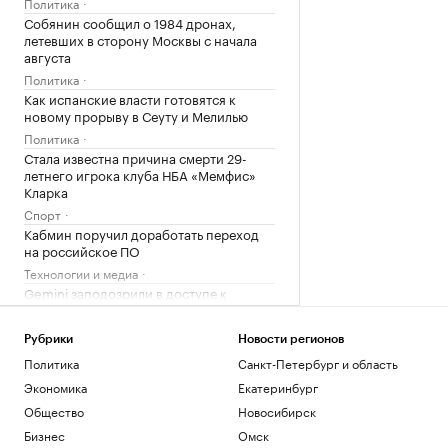
Политика
Собянин сообщил о 1984 дронах,
летевших в сторону Москвы с начала
августа
Политика
Как испанские власти готовятся к
новому прорыву в Сеуту и Мелилью
Политика
Стала известна причина смерти 29-
летнего игрока клуба НБА «Мемфис»
Кларка
Спорт
Кабмин поручил доработать переход
на российское ПО
Технологии и медиа
Gemini заподозрили в доступе к
закрытым Google-документам
Технологии и медиа
Рубрики
Новости регионов
Политика
Санкт-Петербург и область
Загрузить еще
Экономика
Екатеринбург
Общество
Новосибирск
Бизнес
Омск