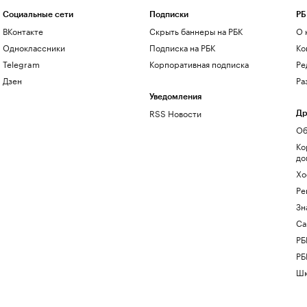
Социальные сети
Подписки
РБ
ВКонтакте
Скрыть баннеры на РБК
О 
Одноклассники
Подписка на РБК
Ко
Telegram
Корпоративная подписка
Ре
Дзен
Ра
Уведомления
RSS Новости
Др
Об
Ко
до
Хо
Ре
Зн
Са
РБ
РБ
Шк