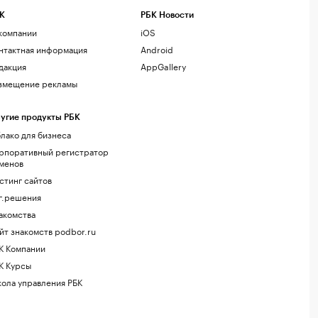
К
РБК Новости
компании
iOS
нтактная информация
Android
дакция
AppGallery
змещение рекламы
угие продукты РБК
лако для бизнеса
рпоративный регистратор
менов
стинг сайтов
г.решения
акомства
йт знакомств podbor.ru
К Компании
К Курсы
ола управления РБК