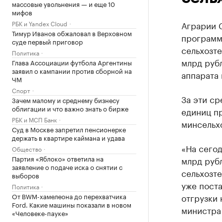
массовые увольнения — и еще 10
мифов
РБК и Yandex Cloud
Аграрии С
Тимур Иванов обжаловал в Верховном
программ
суде первый приговор
сельхозте
Политика
млрд руб
Глава Ассоциации футбола Аргентины
заявил о кампании против сборной на
аппарата 
ЧМ
Спорт
За эти ср
Зачем малому и среднему бизнесу
облигации и что важно знать о бирже
единиц п
РБК и МСП Банк
минсельх
Суд в Москве запретил пенсионерке
держать в квартире каймана и удава
«На сегод
Общество
Партия «Яблоко» ответила на
млрд рубл
заявление о подаче иска о снятии с
сельхозт
выборов
уже поста
Политика
От BWM-хамелеона до перехватчика
отгрузки 
Ford. Какие машины показали в новом
министра 
«Человеке-пауке»