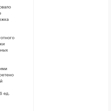
овало
е
ржка
готного
ки
ьных
кими
ретено
ей
6 ед.