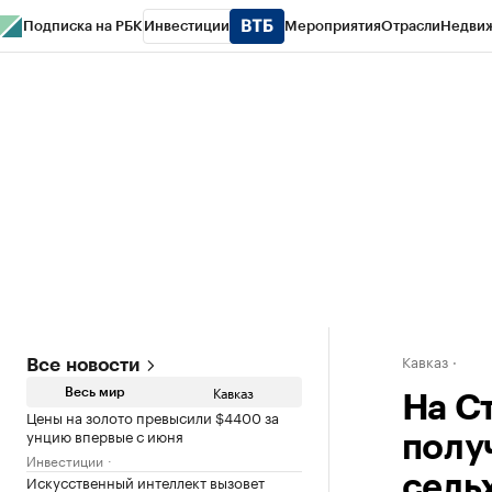
Подписка на РБК
Инвестиции
Мероприятия
Отрасли
Недви
РБК Life
Тренды
Визионеры
Национальные проекты
Город
Стиль
Кр
Конференции СПб
Спецпроекты
Проверка контрагентов
Политика
Кавказ
Все новости
Кавказ
Весь мир
На С
Цены на золото превысили $4400 за
унцию впервые с июня
получ
Инвестиции
Искусственный интеллект вызовет
сель