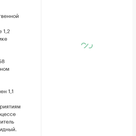
твенной
 1,2
ике
58
ьном
н 1,1
приятиям
оцессе
титель
идный.