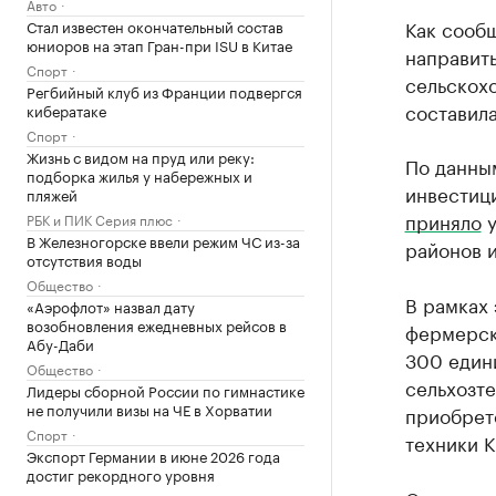
Авто
Как сообщ
Стал известен окончательный состав
юниоров на этап Гран-при ISU в Китае
направит
Спорт
сельскохо
Регбийный клуб из Франции подвергся
составила
кибератаке
Спорт
Жизнь с видом на пруд или реку:
По данным
подборка жилья у набережных и
инвестиц
пляжей
приняло
у
РБК и ПИК Серия плюс
В Железногорске ввели режим ЧС из-за
районов и
отсутствия воды
Общество
В рамках
«Аэрофлот» назвал дату
возобновления ежедневных рейсов в
фермерск
Абу-Даби
300 едини
Общество
сельхозте
Лидеры сборной России по гимнастике
не получили визы на ЧЕ в Хорватии
приобрете
Спорт
техники К
Экспорт Германии в июне 2026 года
достиг рекордного уровня