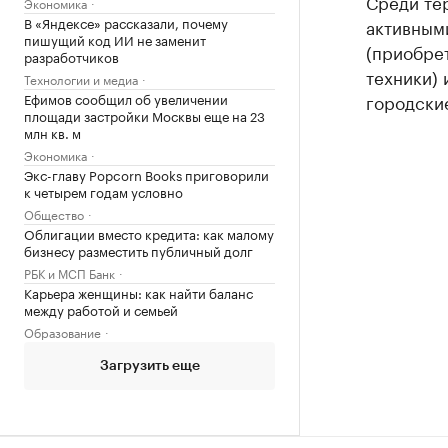
Среди те
Экономика
В «Яндексе» рассказали, почему
активным
пишущий код ИИ не заменит
(приобрет
разработчиков
техники) 
Технологии и медиа
Ефимов сообщил об увеличении
городские
площади застройки Москвы еще на 23
млн кв. м
Экономика
Экс-главу Popcorn Books приговорили
к четырем годам условно
Общество
Облигации вместо кредита: как малому
бизнесу разместить публичный долг
РБК и МСП Банк
Карьера женщины: как найти баланс
между работой и семьей
Образование
Загрузить еще