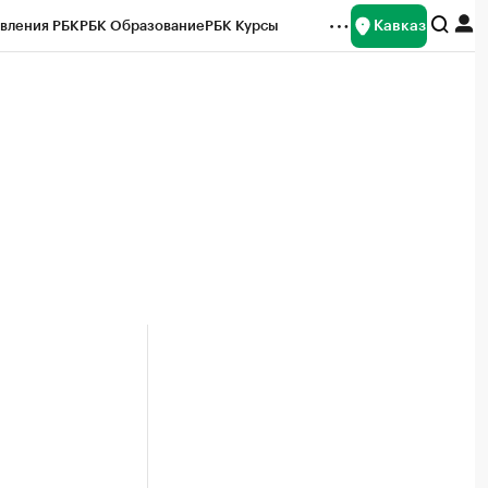
Кавказ
вления РБК
РБК Образование
РБК Курсы
рейтинги
Франшизы
Газета
Спецпроекты СПб
ты