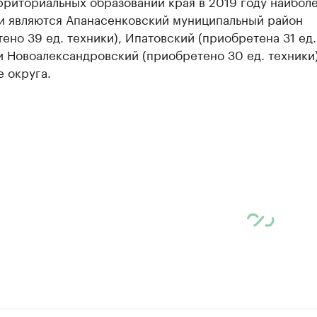
рриториальных образований края в 2019 году наибол
и являются Апанасенковский муниципальный район
ено 39 ед. техники), Ипатовский (приобретена 31 ед.
и Новоалександровский (приобретено 30 ед. техники
 округа.