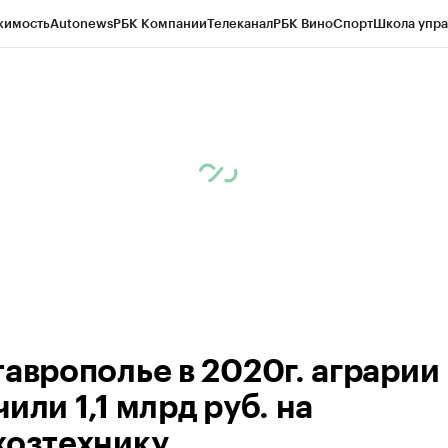
жимость
Autonews
РБК Компании
Телеканал
РБК Вино
Спорт
Школа упра
ипто
РБК Бизнес-среда
Дискуссионный клуб
Исследования
Кредитные 
Экономика
Бизнес
Технологии и медиа
Финансы
Рынок наличной валю
таврополье в 2020г. аграрии
или 1,1 млрд руб. на
хозтехнику