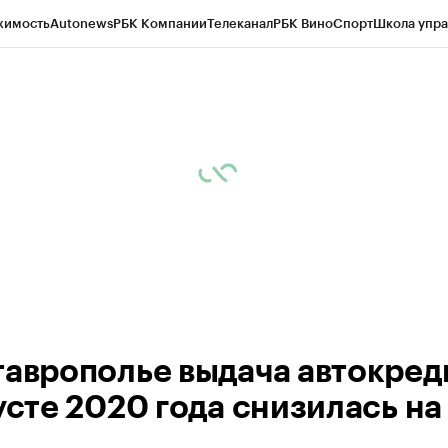
жимость
Autonews
РБК Компании
Телеканал
РБК Вино
Спорт
Школа упра
ипто
РБК Бизнес-среда
Дискуссионный клуб
Исследования
Кредитные 
Экономика
Бизнес
Технологии и медиа
Финансы
Рынок наличной валю
таврополье выдача автокред
усте 2020 года снизилась на