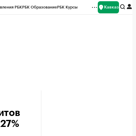
Кавказ
вления РБК
РБК Образование
РБК Курсы
рейтинги
Франшизы
Газета
Спецпроекты СПб
ты
итов
 27%