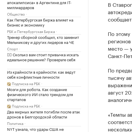
апокалипсиса» в Аргентине для IT-
В Ставроп
миллиардеров
автокреди
Общество
сообщает
Как Петербургская биржа влияет на
бизнес и экономику
РБК и Петербургская Биржа
По этому 
Тренер сборной сообщил, кто заменит
регионов 
Мельникову и других лидеров на ЧЕ
место — у
Спорт
✍🏻 Сколько вам стоит привычка искать
Санкт-Пет
идеальное решение? Проверьте себя
По предва
Из крайности в крайности: как ведут
тысячу ав
себя конфликтные личности
Подписка на РБК
выражении
Мозги для робота. Как создание
август 20
физического ИИ стало трендом для
аналогич
стартапов
Подписка на РБК
Два мирных жителя погибли после атак
«Темпы ав
дронов в Белгородской области
соответс
Политика
нескольки
NYT узнала, что удары США не