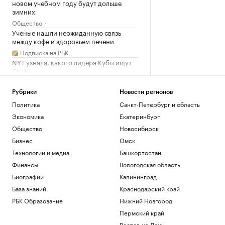
новом учебном году будут дольше
зимних
Общество
Ученые нашли неожиданную связь
между кофе и здоровьем печени
Подписка на РБК
NYT узнала, какого лидера Кубы ищут
США
Политика
Как облигационный долг помог решить
Рубрики
Новости регионов
задачи реального бизнеса. Кейсы
Политика
Санкт-Петербург и область
РБК и МСП Банк
Экономика
Екатеринбург
Глава Адыгеи рассказал о последствиях
Общество
Новосибирск
атаки БПЛА
Бизнес
Омск
Политика
Технологии и медиа
Башкортостан
Загрузить еще
Финансы
Вологодская область
Биографии
Калининград
База знаний
Краснодарский край
РБК Образование
Нижний Новгород
Пермский край
Ростов-на-Дону