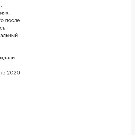
,
иях.
то после
сь
ральный
выдали
юне 2020