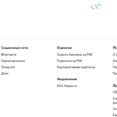
Социальные сети
Подписки
РБ
ВКонтакте
Скрыть баннеры на РБК
О 
Одноклассники
Подписка на РБК
Ко
Telegram
Корпоративная подписка
Ре
Дзен
Ра
Уведомления
RSS Новости
Др
Об
Ко
до
Хо
Ре