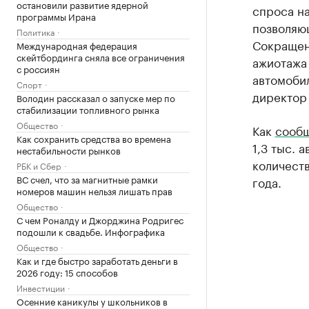
остановили развитие ядерной
спроса н
программы Ирана
позволяющ
Политика
Сокращени
Международная федерация
скейтбординга сняла все ограничения
ажиотажа
с россиян
автомоби
Спорт
директор
Володин рассказал о запуске мер по
стабилизации топливного рынка
Общество
Как
сообщ
Как сохранить средства во времена
1,3 тыс. 
нестабильности рынков
количест
РБК и Сбер
ВС счел, что за магнитные рамки
года.
номеров машин нельзя лишать прав
Общество
С чем Роналду и Джорджина Родригес
подошли к свадьбе. Инфографика
Общество
Как и где быстро заработать деньги в
2026 году: 15 способов
Инвестиции
Осенние каникулы у школьников в