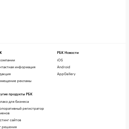
К
РБК Новости
компании
iOS
нтактная информация
Android
дакция
AppGallery
змещение рекламы
угие продукты РБК
лако для бизнеса
рпоративный регистратор
менов
стинг сайтов
г.решения