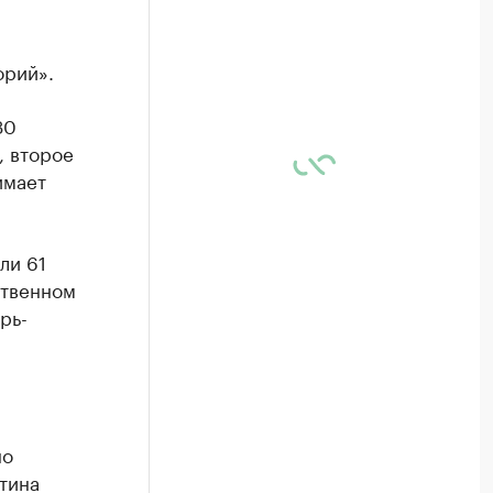
орий».
30
, второе
имает
ли 61
ственном
рь-
но
тина