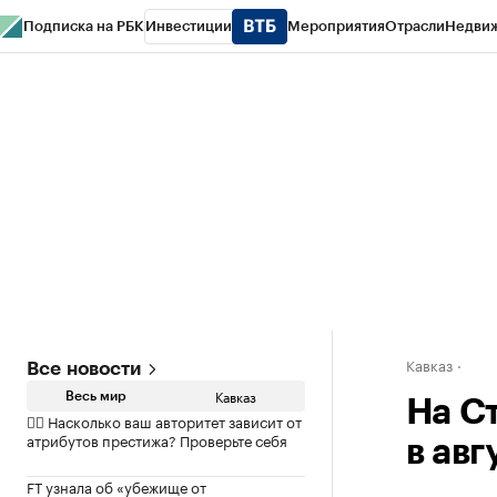
Подписка на РБК
Инвестиции
Мероприятия
Отрасли
Недви
РБК Life
Тренды
Визионеры
Национальные проекты
Город
Стиль
Кр
Конференции СПб
Спецпроекты
Проверка контрагентов
Политика
Кавказ
Все новости
Кавказ
Весь мир
На С
✍🏻 Насколько ваш авторитет зависит от
атрибутов престижа? Проверьте себя
в авг
FT узнала об «убежище от