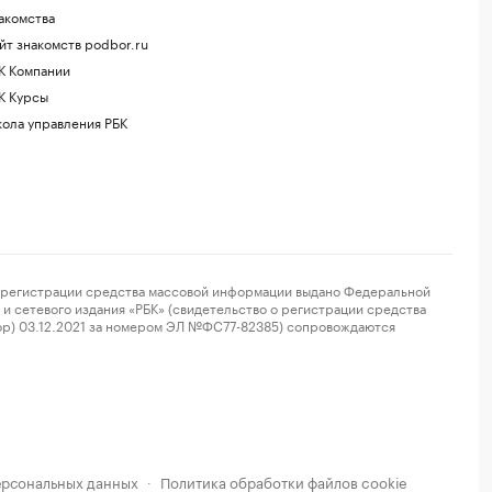
акомства
йт знакомств podbor.ru
К Компании
К Курсы
ола управления РБК
регистрации средства массовой информации выдано Федеральной
и сетевого издания «РБК» (свидетельство о регистрации средства
ор) 03.12.2021 за номером ЭЛ №ФС77-82385) сопровождаются
ерсональных данных
Политика обработки файлов cookie
·