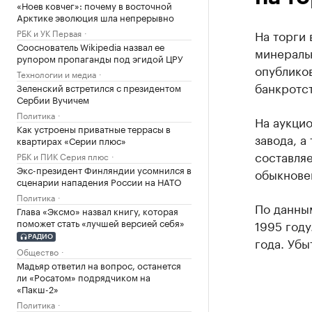
«Ноев ковчег»: почему в восточной
Арктике эволюция шла непрерывно
РБК и УК Первая
На торги
Сооснователь Wikipedia назвал ее
минераль
рупором пропаганды под эгидой ЦРУ
опубликов
Технологии и медиа
банкротст
Зеленский встретился с президентом
Сербии Вучичем
Политика
На аукцио
Как устроены приватные террасы в
завода, а
квартирах «Серии плюс»
составляе
РБК и ПИК Серия плюс
Экс-президент Финляндии усомнился в
обыкновен
сценарии нападения России на НАТО
Политика
По данны
Глава «Эксмо» назвал книгу, которая
поможет стать «лучшей версией себя»
1995 году
РАДИО
года. Убы
Общество
Мадьяр ответил на вопрос, останется
ли «Росатом» подрядчиком на
«Пакш-2»
Политика