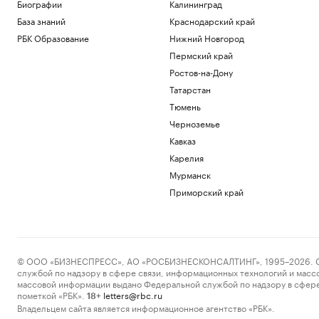
Биографии
Калининград
Глава ВЦИОМ объяснил, почему
абитуриенты стали прагматичнее
База знаний
Краснодарский край
Общество
РБК Образование
Нижний Новгород
Власти США поддержали Свято-
Пермский край
Троицкий монастырь РПЦЗ в борьбе с
ветряками
Ростов-на-Дону
Общество
Татарстан
Трамп обжалует запрет на
Тюмень
строительство бального зала в Белом
Черноземье
доме
Кавказ
Политика
Как выглядит портрет абитуриента в
Карелия
2026 году. Видео РБК
Мурманск
Общество
Приморский край
В США рассказали, как помогли
снарядам из Сербии попасть на
Украину
Политика
© ООО «БИЗНЕСПРЕСС», АО «РОСБИЗНЕСКОНСАЛТИНГ», 1995–2026. Сообщ
Загрузить еще
службой по надзору в сфере связи, информационных технологий и масс
массовой информации выдано Федеральной службой по надзору в сфере
пометкой «РБК».
letters@rbc.ru
18+
Владельцем сайта является информационное агентство «РБК».