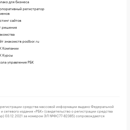
лако для бизнеса
рпоративный регистратор
менов
стинг сайтов
г.решения
акомства
йт знакомств podbor.ru
К Компании
К Курсы
ола управления РБК
регистрации средства массовой информации выдано Федеральной
и сетевого издания «РБК» (свидетельство о регистрации средства
ор) 03.12.2021 за номером ЭЛ №ФС77-82385) сопровождаются