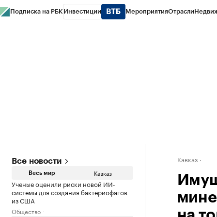
Подписка на РБК
Инвестиции
Мероприятия
Отрасли
Недви
РБК Life
Тренды
Визионеры
Национальные проекты
Город
Стиль
Кр
Конференции СПб
Спецпроекты
Проверка контрагентов
Политика
Кавказ
Все новости
Кавказ
Весь мир
Имущ
Ученые оценили риски новой ИИ-
системы для создания бактериофагов
мине
из США
Общество
на т