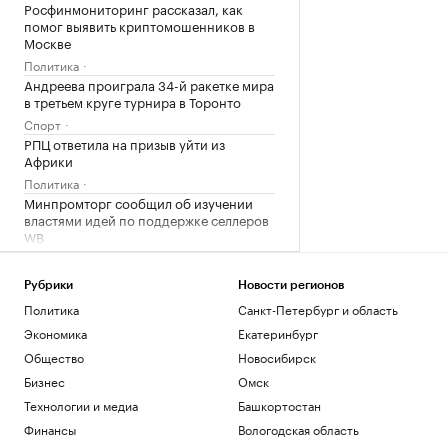
Росфинмониторинг рассказал, как
помог выявить криптомошенников в
Москве
Политика
Андреева проиграла 34-й ракетке мира
в третьем круге турнира в Торонто
Спорт
РПЦ ответила на призыв уйти из
Африки
Политика
Минпромторг сообщил об изучении
властями идей по поддержке селлеров
WB
Бизнес
Александр Усик заявил, что у него есть
Рубрики
Новости регионов
«два варианта» для прощального боя
Политика
Санкт-Петербург и область
Спорт
Экономика
Екатеринбург
Что такое медленная жизнь и какую
роль в этом играет дерево
Общество
Новосибирск
РБК и Старквуд
Бизнес
Омск
Метеоролог рассказала о погоде в
Технологии и медиа
Башкортостан
Москве на выходных
Финансы
Вологодская область
Общество