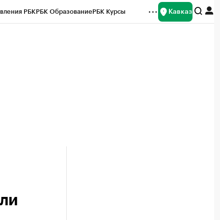
Кавказ
вления РБК
РБК Образование
РБК Курсы
рейтинги
Франшизы
Газета
Спецпроекты СПб
ты
или