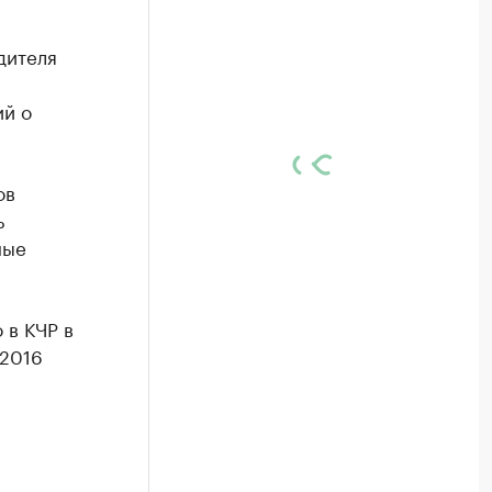
дителя
ий о
ов
ь
ные
 в КЧР в
 2016