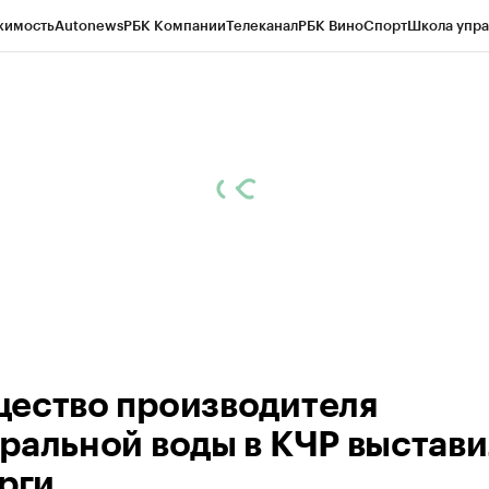
жимость
Autonews
РБК Компании
Телеканал
РБК Вино
Спорт
Школа упра
ипто
РБК Бизнес-среда
Дискуссионный клуб
Исследования
Кредитные 
Экономика
Бизнес
Технологии и медиа
Финансы
Рынок наличной валю
ество производителя
ральной воды в КЧР выстав
орги