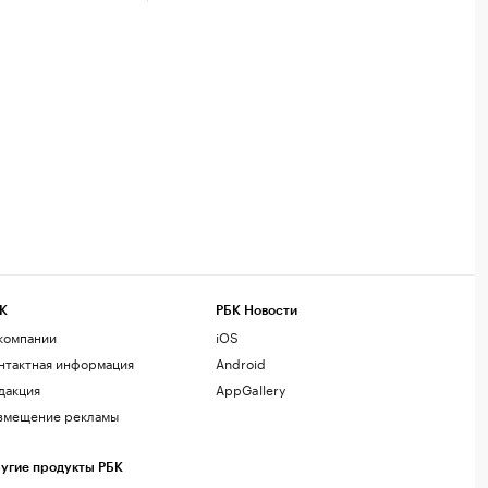
К
РБК Новости
компании
iOS
нтактная информация
Android
дакция
AppGallery
змещение рекламы
угие продукты РБК