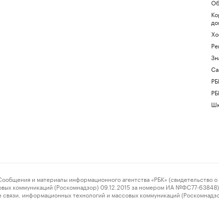
Об
Ко
до
Хо
Ре
Зн
Са
РБ
РБ
Шк
ения и материалы информационного агентства «РБК» (свидетельство о 
овых коммуникаций (Роскомнадзор) 09.12.2015 за номером ИА №ФС77-63848) 
 связи, информационных технологий и массовых коммуникаций (Роскомнадз