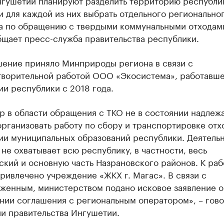
нгушетии планируют разделить территорию республи
и для каждой из них выбрать отдельного регионально
а по обращению с твердыми коммунальными отходам
бщает пресс-служба правительства республики.
шение приняло Минприроды региона в связи с
творительной работой ООО «Экосистема», работавше
и республики с 2018 года.
р в области обращения с ТКО не в состоянии надле
рганизовать работу по сбору и транспортировке отх
ии муниципальных образований республики. Деятель
не охватывает всю республику, в частности, весь
кий и основную часть Назрановского районов. К раб
ривлечено учреждение «ЖКХ г. Магас». В связи с
женным, министерством подано исковое заявление о
нии соглашения с региональным оператором», – гово
и правительства Ингушетии.