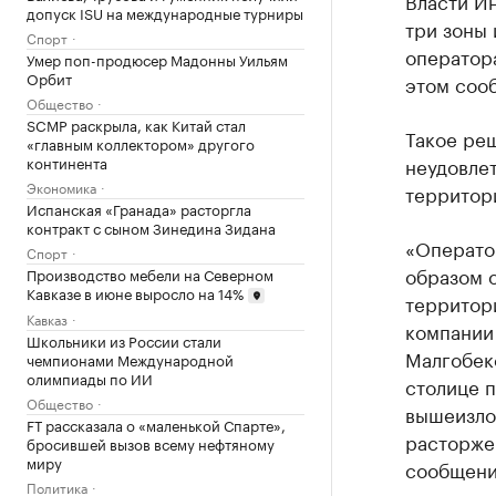
Власти И
допуск ISU на международные турниры
три зоны 
Спорт
оператор
Умер поп-продюсер Мадонны Уильям
Орбит
этом соо
Общество
SCMP раскрыла, как Китай стал
Такое ре
«главным коллектором» другого
континента
неудовле
Экономика
территори
Испанская «Гранада» расторгла
контракт с сыном Зинедина Зидана
«Операто
Спорт
образом о
Производство мебели на Северном
Кавказе в июне выросло на 14%
территор
Кавказ
компании 
Школьники из России стали
Малгобекс
чемпионами Международной
олимпиады по ИИ
столице п
Общество
вышеизло
FT рассказала о «маленькой Спарте»,
расторже
бросившей вызов всему нефтяному
миру
сообщени
Политика