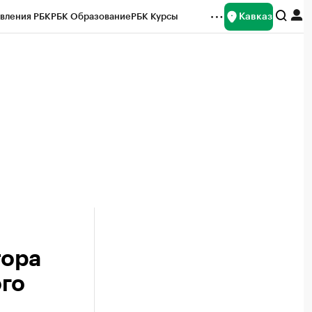
Кавказ
вления РБК
РБК Образование
РБК Курсы
рейтинги
Франшизы
Газета
Спецпроекты СПб
ты
тора
ого