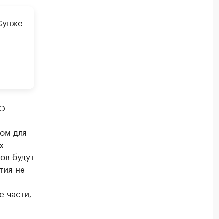
Сунже
н
ОО
дом для
х
ов будут
тия не
е части,