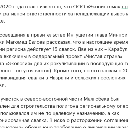
 2020 года стало известно, что ООО «Экосистема»
пр
стративной ответственности за ненадлежащий вывоз 
е.
 совещания в правительстве Ингушетии глава Минпр
и Магомед Евлоев рассказал, что в настоящее время
и региона действует 15 свалок. Две из них – Карабул
е включены в федеральный проект «Чистая страна»
а «Экология» для их рекультивации в последующие 
енно – не уточняется). Кроме того, по его словам с 2
ликвидация свалки в Назрани и сельских поселениях
ки.
участок в северо-восточной части Малгобека был
лен для строительства полигона региональному опер
пользовался им не по целевому назначению, а как
онированная свалка. В иске о расторжении соглашен
система» обозначено требование о ликвидации указ