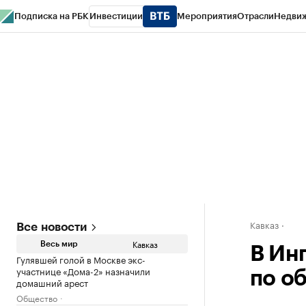
Подписка на РБК
Инвестиции
Мероприятия
Отрасли
Недви
РБК Life
Тренды
Визионеры
Национальные проекты
Город
Стиль
Кр
Конференции СПб
Спецпроекты
Проверка контрагентов
Политика
Кавказ
Все новости
Кавказ
Весь мир
В Ин
Гулявшей голой в Москве экс-
участнице «Дома-2» назначили
по о
домашний арест
Общество