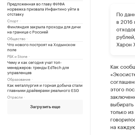
Предложенная во главу ФИФА
норвежка призвала Инфантино уйти в
По дан
отставку
в 2016
Спорт
Финляндия закрыла проходы для дичи
отходов
на границе с Россией
рублей,
Общество
Харон 
Что нового построят на Ходынском
поле
РБК и Stone
Чему и как сегодня учат топ-
Как сооб
менеджеров: тренды EdTech для
управленцев
«Экосист
Образование
соглашени
Как металлургия и горная добыча стали
этого пос
главными драйверами реального ESG
заключенн
Отрасли
выбирать 
Загрузить еще
только из
говорилос
на каждую