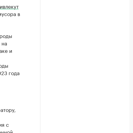
ивлекут
мусора в
ироды
 на
аке и
годы
023 года
атору,
ия с
анной