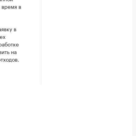
 время в
явку в
ех
работке
вить на
тходов.