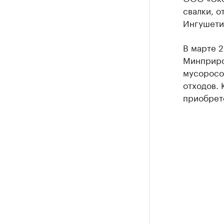
свалки, о
Ингушети
В марте 2
Минприро
мусоросо
отходов. 
приобрет