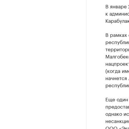
В январе
к админи
Карабулак
В рамках
республик
территори
Малгобек
нацпроект
(когда им
начнется 
республи
Еще один 
предостав
однако ис
несанкци
ООО «Эко