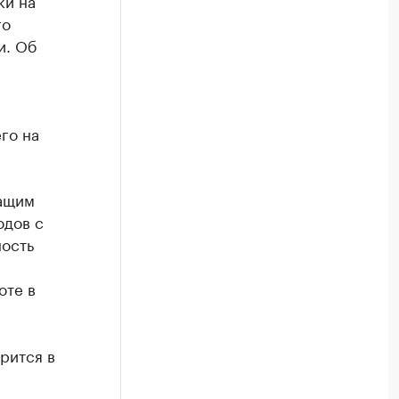
ки на
го
и. Об
го на
жащим
одов с
ность
оте в
рится в