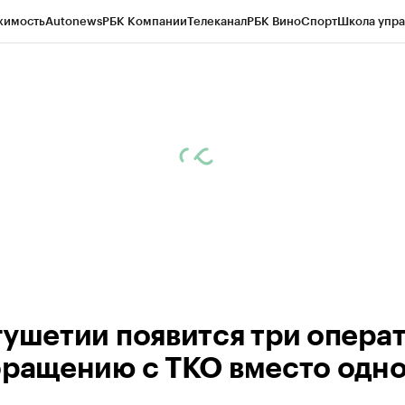
жимость
Autonews
РБК Компании
Телеканал
РБК Вино
Спорт
Школа упра
ипто
РБК Бизнес-среда
Дискуссионный клуб
Исследования
Кредитные 
Экономика
Бизнес
Технологии и медиа
Финансы
Рынок наличной валю
гушетии появится три опера
бращению с ТКО вместо одн