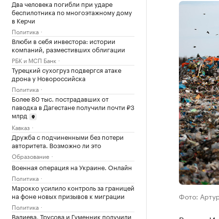
Два человека погибли при ударе
беспилотника по многоэтажному дому
в Керчи
Политика
Влюби в себя инвестора: истории
компаний, разместивших облигации
РБК и МСП Банк
Турецкий сухогруз подвергся атаке
дрона у Новороссийска
Политика
Более 80 тыс. пострадавших от
паводка в Дагестане получили почти ₽3
млрд
Кавказ
Дружба с подчиненными без потери
авторитета. Возможно ли это
Образование
Военная операция на Украине. Онлайн
Политика
Марокко усилило контроль за границей
на фоне новых призывов к миграции
Фото: Артур
Политика
Валиева, Трусова и Гуменник получили