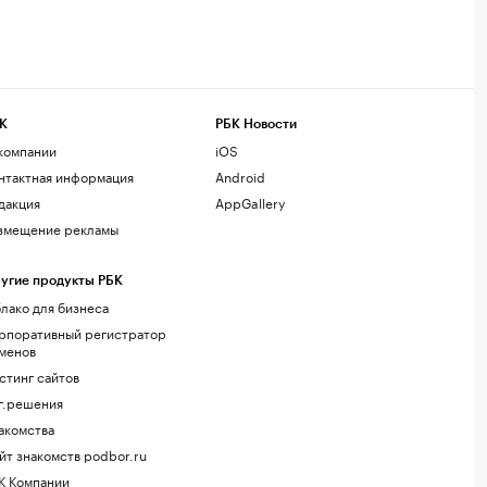
К
РБК Новости
компании
iOS
нтактная информация
Android
дакция
AppGallery
змещение рекламы
угие продукты РБК
лако для бизнеса
рпоративный регистратор
менов
стинг сайтов
г.решения
акомства
йт знакомств podbor.ru
К Компании