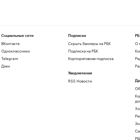
Социальные сети
Подписки
РБ
ВКонтакте
Скрыть баннеры на РБК
О 
Одноклассники
Подписка на РБК
Ко
Telegram
Корпоративная подписка
Ре
Дзен
Ра
Уведомления
RSS Новости
Др
Об
Ко
до
Хо
Ре
Зн
Са
РБ