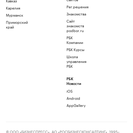
Кавказ
Рег.решения
Карелия
Знакомства
Мурманск
Сайт
Приморский
знакомств
край
podbor.ru
РБК
Компании
РБК Курсы
Школа
управления
РБК
РБК
Новости
iOS
Android
AppGallery
© ООО «БИЗНЕСПРЕСС», АО «РОСБИЗНЕСКОНСАЛТИНГ», 1995–