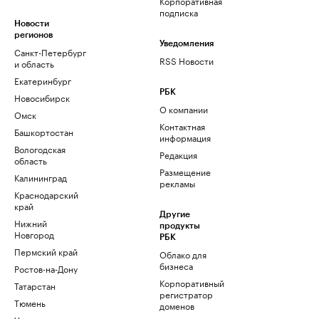
Корпоративная
подписка
Новости
регионов
Уведомления
Санкт-Петербург
RSS Новости
и область
Екатеринбург
РБК
Новосибирск
О компании
Омск
Контактная
Башкортостан
информация
Вологодская
Редакция
область
Размещение
Калининград
рекламы
Краснодарский
край
Другие
Нижний
продукты
Новгород
РБК
Пермский край
Облако для
бизнеса
Ростов-на-Дону
Корпоративный
Татарстан
регистратор
Тюмень
доменов