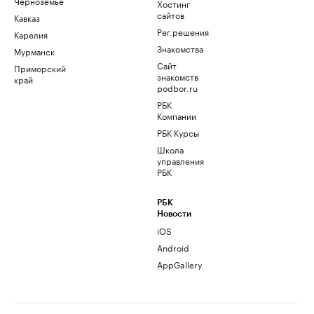
Черноземье
Хостинг
сайтов
Кавказ
Рег.решения
Карелия
Знакомства
Мурманск
Сайт
Приморский
знакомств
край
podbor.ru
РБК
Компании
РБК Курсы
Школа
управления
РБК
РБК
Новости
iOS
Android
AppGallery